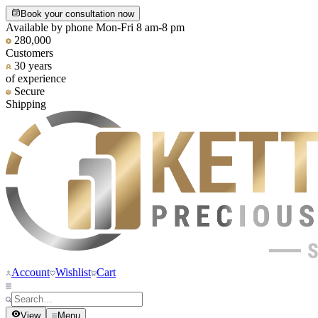
Book your consultation now
Available by phone Mon-Fri 8 am-8 pm
280,000
Customers
30 years
of experience
Secure
Shipping
Account
Wishlist
Cart
View
Menu