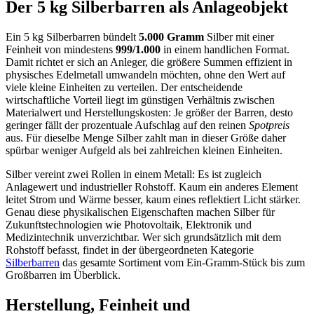
Der 5 kg Silberbarren als Anlageobjekt
Ein 5 kg Silberbarren bündelt
5.000 Gramm
Silber mit einer
Feinheit von mindestens
999/1.000
in einem handlichen Format.
Damit richtet er sich an Anleger, die größere Summen effizient in
physisches Edelmetall umwandeln möchten, ohne den Wert auf
viele kleine Einheiten zu verteilen. Der entscheidende
wirtschaftliche Vorteil liegt im günstigen Verhältnis zwischen
Materialwert und Herstellungskosten: Je größer der Barren, desto
geringer fällt der prozentuale Aufschlag auf den reinen
Spotpreis
aus. Für dieselbe Menge Silber zahlt man in dieser Größe daher
spürbar weniger Aufgeld als bei zahlreichen kleinen Einheiten.
Silber vereint zwei Rollen in einem Metall: Es ist zugleich
Anlagewert und industrieller Rohstoff. Kaum ein anderes Element
leitet Strom und Wärme besser, kaum eines reflektiert Licht stärker.
Genau diese physikalischen Eigenschaften machen Silber für
Zukunftstechnologien wie Photovoltaik, Elektronik und
Medizintechnik unverzichtbar. Wer sich grundsätzlich mit dem
Rohstoff befasst, findet in der übergeordneten Kategorie
Silberbarren
das gesamte Sortiment vom Ein-Gramm-Stück bis zum
Großbarren im Überblick.
Herstellung, Feinheit und