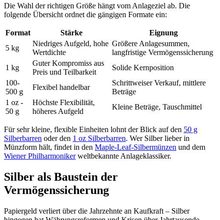
Die Wahl der richtigen Größe hängt vom Anlageziel ab. Die
folgende Übersicht ordnet die gängigen Formate ein:
Format
Stärke
Eignung
Niedriges Aufgeld, hohe
Größere Anlagesummen,
5 kg
Wertdichte
langfristige Vermögenssicherung
Guter Kompromiss aus
1 kg
Solide Kernposition
Preis und Teilbarkeit
100-
Schrittweiser Verkauf, mittlere
Flexibel handelbar
500 g
Beträge
1 oz -
Höchste Flexibilität,
Kleine Beträge, Tauschmittel
50 g
höheres Aufgeld
Für sehr kleine, flexible Einheiten lohnt der Blick auf den
50 g
Silberbarren
oder den
1 oz Silberbarren
. Wer Silber lieber in
Münzform hält, findet in den
Maple-Leaf-Silbermünzen
und dem
Wiener Philharmoniker
weltbekannte Anlageklassiker.
Silber als Baustein der
Vermögenssicherung
Papiergeld verliert über die Jahrzehnte an Kaufkraft – Silber
hingegen hat Währungsreformen und Krisen über Jahrtausende