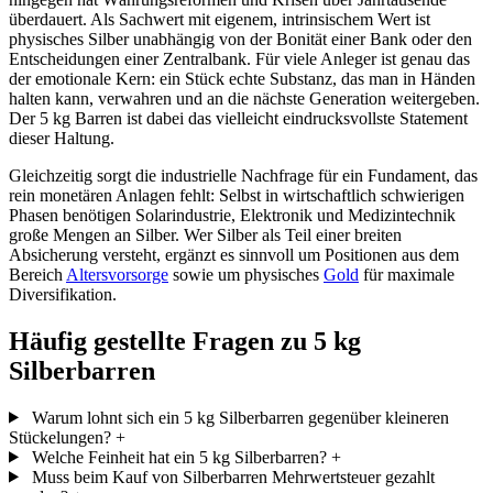
überdauert. Als Sachwert mit eigenem, intrinsischem Wert ist
physisches Silber unabhängig von der Bonität einer Bank oder den
Entscheidungen einer Zentralbank. Für viele Anleger ist genau das
der emotionale Kern: ein Stück echte Substanz, das man in Händen
halten kann, verwahren und an die nächste Generation weitergeben.
Der 5 kg Barren ist dabei das vielleicht eindrucksvollste Statement
dieser Haltung.
Gleichzeitig sorgt die industrielle Nachfrage für ein Fundament, das
rein monetären Anlagen fehlt: Selbst in wirtschaftlich schwierigen
Phasen benötigen Solarindustrie, Elektronik und Medizintechnik
große Mengen an Silber. Wer Silber als Teil einer breiten
Absicherung versteht, ergänzt es sinnvoll um Positionen aus dem
Bereich
Altersvorsorge
sowie um physisches
Gold
für maximale
Diversifikation.
Häufig gestellte Fragen zu 5 kg
Silberbarren
Warum lohnt sich ein 5 kg Silberbarren gegenüber kleineren
Stückelungen?
+
Welche Feinheit hat ein 5 kg Silberbarren?
+
Muss beim Kauf von Silberbarren Mehrwertsteuer gezahlt