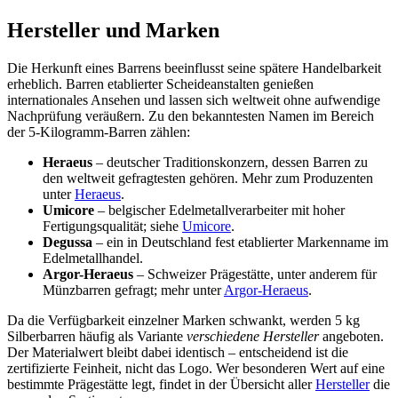
Hersteller und Marken
Die Herkunft eines Barrens beeinflusst seine spätere Handelbarkeit
erheblich. Barren etablierter Scheideanstalten genießen
internationales Ansehen und lassen sich weltweit ohne aufwendige
Nachprüfung veräußern. Zu den bekanntesten Namen im Bereich
der 5-Kilogramm-Barren zählen:
Heraeus
– deutscher Traditionskonzern, dessen Barren zu
den weltweit gefragtesten gehören. Mehr zum Produzenten
unter
Heraeus
.
Umicore
– belgischer Edelmetallverarbeiter mit hoher
Fertigungsqualität; siehe
Umicore
.
Degussa
– ein in Deutschland fest etablierter Markenname im
Edelmetallhandel.
Argor-Heraeus
– Schweizer Prägestätte, unter anderem für
Münzbarren gefragt; mehr unter
Argor-Heraeus
.
Da die Verfügbarkeit einzelner Marken schwankt, werden 5 kg
Silberbarren häufig als Variante
verschiedene Hersteller
angeboten.
Der Materialwert bleibt dabei identisch – entscheidend ist die
zertifizierte Feinheit, nicht das Logo. Wer besonderen Wert auf eine
bestimmte Prägestätte legt, findet in der Übersicht aller
Hersteller
die