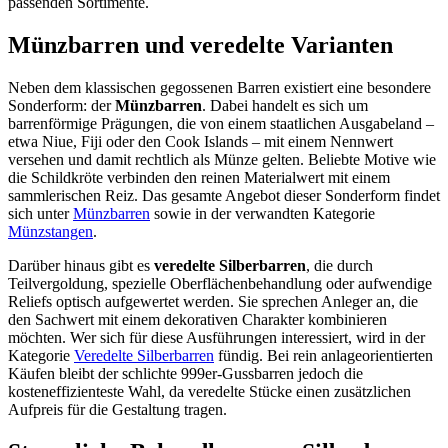
passenden Sortimente.
Münzbarren und veredelte Varianten
Neben dem klassischen gegossenen Barren existiert eine besondere
Sonderform: der
Münzbarren
. Dabei handelt es sich um
barrenförmige Prägungen, die von einem staatlichen Ausgabeland –
etwa Niue, Fiji oder den Cook Islands – mit einem Nennwert
versehen und damit rechtlich als Münze gelten. Beliebte Motive wie
die Schildkröte verbinden den reinen Materialwert mit einem
sammlerischen Reiz. Das gesamte Angebot dieser Sonderform findet
sich unter
Münzbarren
sowie in der verwandten Kategorie
Münzstangen
.
Darüber hinaus gibt es
veredelte Silberbarren
, die durch
Teilvergoldung, spezielle Oberflächenbehandlung oder aufwendige
Reliefs optisch aufgewertet werden. Sie sprechen Anleger an, die
den Sachwert mit einem dekorativen Charakter kombinieren
möchten. Wer sich für diese Ausführungen interessiert, wird in der
Kategorie
Veredelte Silberbarren
fündig. Bei rein anlageorientierten
Käufen bleibt der schlichte 999er-Gussbarren jedoch die
kosteneffizienteste Wahl, da veredelte Stücke einen zusätzlichen
Aufpreis für die Gestaltung tragen.