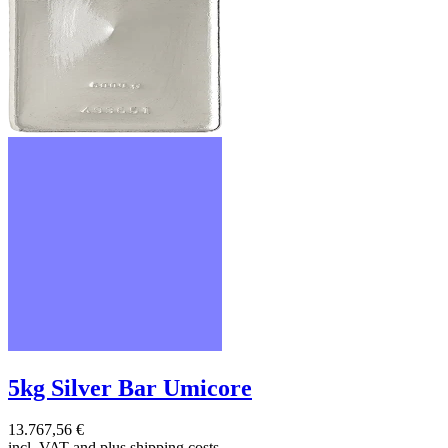
5kg Silver Bar Umicore
13.767,56 €
incl. VAT and
plus shipping costs