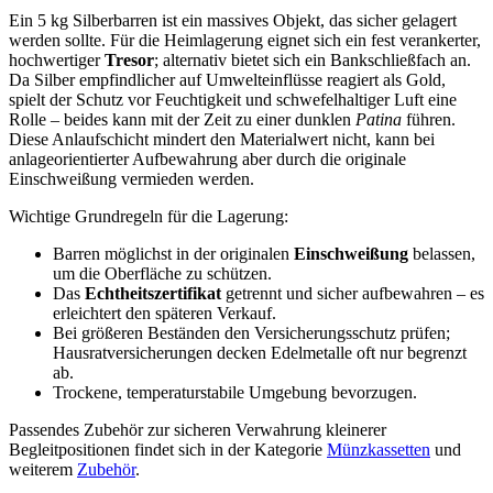
Ein 5 kg Silberbarren ist ein massives Objekt, das sicher gelagert
werden sollte. Für die Heimlagerung eignet sich ein fest verankerter,
hochwertiger
Tresor
; alternativ bietet sich ein Bankschließfach an.
Da Silber empfindlicher auf Umwelteinflüsse reagiert als Gold,
spielt der Schutz vor Feuchtigkeit und schwefelhaltiger Luft eine
Rolle – beides kann mit der Zeit zu einer dunklen
Patina
führen.
Diese Anlaufschicht mindert den Materialwert nicht, kann bei
anlageorientierter Aufbewahrung aber durch die originale
Einschweißung vermieden werden.
Wichtige Grundregeln für die Lagerung:
Barren möglichst in der originalen
Einschweißung
belassen,
um die Oberfläche zu schützen.
Das
Echtheitszertifikat
getrennt und sicher aufbewahren – es
erleichtert den späteren Verkauf.
Bei größeren Beständen den Versicherungsschutz prüfen;
Hausratversicherungen decken Edelmetalle oft nur begrenzt
ab.
Trockene, temperaturstabile Umgebung bevorzugen.
Passendes Zubehör zur sicheren Verwahrung kleinerer
Begleitpositionen findet sich in der Kategorie
Münzkassetten
und
weiterem
Zubehör
.