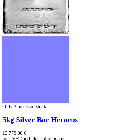
Only 3
pieces in stock
5kg Silver Bar Heraeus
13.778,88 €
incl. VAT and
plus shipping costs