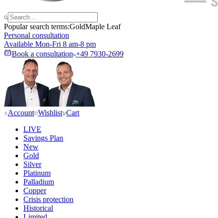
Popular search terms:
Gold
Maple Leaf
Personal consultation
Available Mon-Fri 8 am-8 pm
Book a consultation
+49 7930-2699
Account
Wishlist
Cart
LIVE
Savings Plan
New
Gold
Silver
Platinum
Palladium
Copper
Crisis protection
Historical
Limited