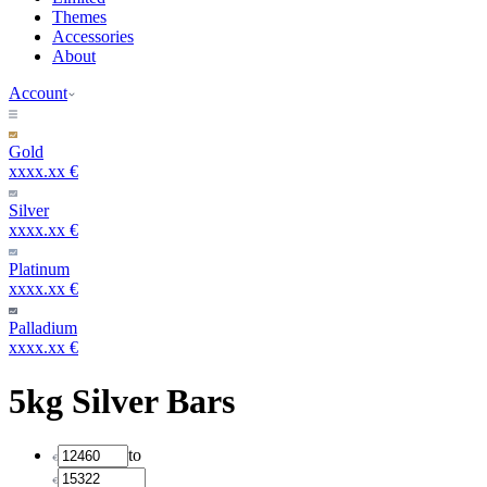
Themes
Accessories
About
Account
Gold
xxxx.xx €
Silver
xxxx.xx €
Platinum
xxxx.xx €
Palladium
xxxx.xx €
5kg Silver Bars
to