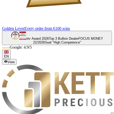
Golden Lever
Every order from €100 wins
ntv Award 2026
Top 3 Bullion Dealer
FOCUS MONEY
22/2026
Seal "High Competence"
Google: 4.9/5
EN
View