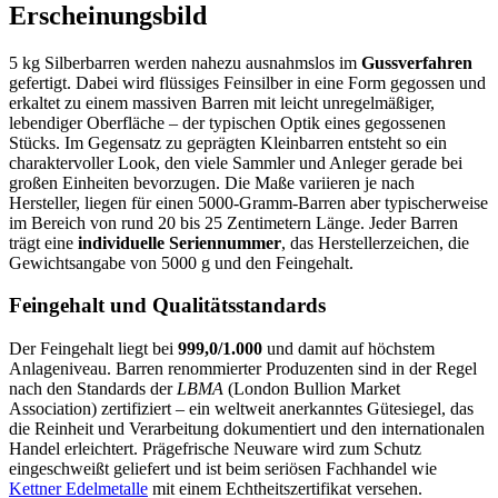
Erscheinungsbild
5 kg Silberbarren werden nahezu ausnahmslos im
Gussverfahren
gefertigt. Dabei wird flüssiges Feinsilber in eine Form gegossen und
erkaltet zu einem massiven Barren mit leicht unregelmäßiger,
lebendiger Oberfläche – der typischen Optik eines gegossenen
Stücks. Im Gegensatz zu geprägten Kleinbarren entsteht so ein
charaktervoller Look, den viele Sammler und Anleger gerade bei
großen Einheiten bevorzugen. Die Maße variieren je nach
Hersteller, liegen für einen 5000-Gramm-Barren aber typischerweise
im Bereich von rund 20 bis 25 Zentimetern Länge. Jeder Barren
trägt eine
individuelle Seriennummer
, das Herstellerzeichen, die
Gewichtsangabe von 5000 g und den Feingehalt.
Feingehalt und Qualitätsstandards
Der Feingehalt liegt bei
999,0/1.000
und damit auf höchstem
Anlageniveau. Barren renommierter Produzenten sind in der Regel
nach den Standards der
LBMA
(London Bullion Market
Association) zertifiziert – ein weltweit anerkanntes Gütesiegel, das
die Reinheit und Verarbeitung dokumentiert und den internationalen
Handel erleichtert. Prägefrische Neuware wird zum Schutz
eingeschweißt geliefert und ist beim seriösen Fachhandel wie
Kettner Edelmetalle
mit einem Echtheitszertifikat versehen.