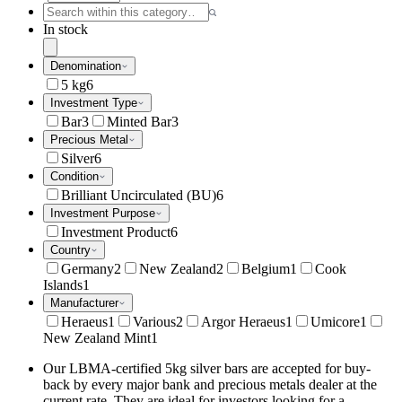
In stock
Denomination
5 kg
6
Investment Type
Bar
3
Minted Bar
3
Precious Metal
Silver
6
Condition
Brilliant Uncirculated (BU)
6
Investment Purpose
Investment Product
6
Country
Germany
2
New Zealand
2
Belgium
1
Cook
Islands
1
Manufacturer
Heraeus
1
Various
2
Argor Heraeus
1
Umicore
1
New Zealand Mint
1
Our LBMA-certified 5kg silver bars are accepted for buy-
back by every major bank and precious metals dealer at the
current rate. They are ideal for investors looking for a