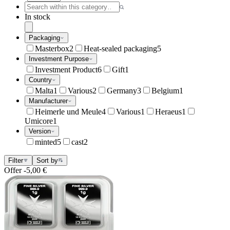
In stock
Packaging
Masterbox
2
Heat-sealed packaging
5
Investment Purpose
Investment Product
6
Gift
1
Country
Malta
1
Various
2
Germany
3
Belgium
1
Manufacturer
Heimerle und Meule
4
Various
1
Heraeus
1
Umicore
1
Version
minted
5
cast
2
Filter
Sort by
Offer
-5,00 €