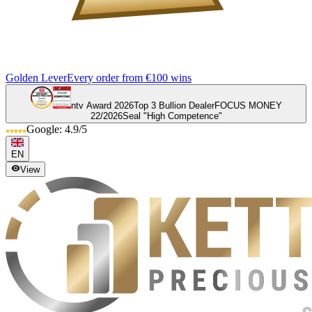
Golden Lever
Every order from €100 wins
ntv Award 2026
Top 3 Bullion Dealer
FOCUS MONEY
22/2026
Seal "High Competence"
Google: 4.9/5
EN
View