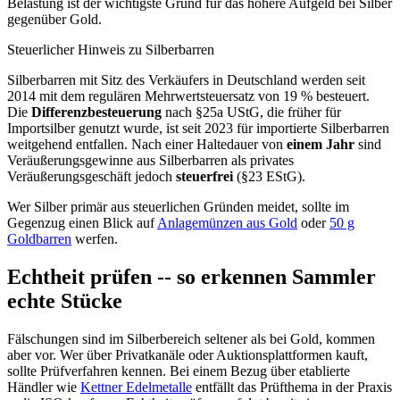
Belastung ist der wichtigste Grund für das höhere Aufgeld bei Silber
gegenüber Gold.
Steuerlicher Hinweis zu Silberbarren
Silberbarren mit Sitz des Verkäufers in Deutschland werden seit
2014 mit dem regulären Mehrwertsteuersatz von 19 % besteuert.
Die
Differenzbesteuerung
nach §25a UStG, die früher für
Importsilber genutzt wurde, ist seit 2023 für importierte Silberbarren
weitgehend entfallen. Nach einer Haltedauer von
einem Jahr
sind
Veräußerungsgewinne aus Silberbarren als privates
Veräußerungsgeschäft jedoch
steuerfrei
(§23 EStG).
Wer Silber primär aus steuerlichen Gründen meidet, sollte im
Gegenzug einen Blick auf
Anlagemünzen aus Gold
oder
50 g
Goldbarren
werfen.
Echtheit prüfen -- so erkennen Sammler
echte Stücke
Fälschungen sind im Silberbereich seltener als bei Gold, kommen
aber vor. Wer über Privatkanäle oder Auktionsplattformen kauft,
sollte Prüfverfahren kennen. Bei einem Bezug über etablierte
Händler wie
Kettner Edelmetalle
entfällt das Prüfthema in der Praxis