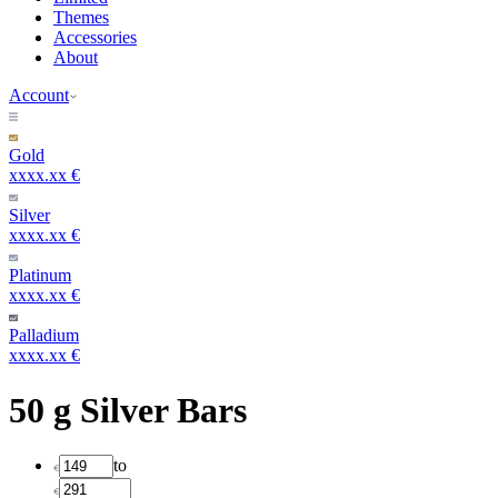
Themes
Accessories
About
Account
Gold
xxxx.xx €
Silver
xxxx.xx €
Platinum
xxxx.xx €
Palladium
xxxx.xx €
50 g Silver Bars
to