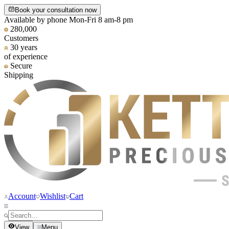
Book your consultation now
Available by phone Mon-Fri 8 am-8 pm
280,000
Customers
30 years
of experience
Secure
Shipping
Account
Wishlist
Cart
View
Menu