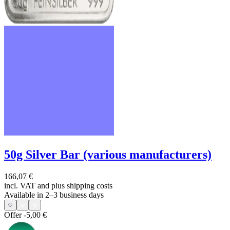
50g Silver Bar (various manufacturers)
166,07 €
incl. VAT and
plus shipping costs
Available in 2–3 business days
Offer
-5,00 €