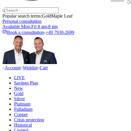
Popular search terms:
Gold
Maple Leaf
Personal consultation
Available Mon-Fri 8 am-8 pm
Book a consultation
+49 7930-2699
Account
Wishlist
Cart
LIVE
Savings Plan
New
Gold
Silver
Platinum
Palladium
Copper
Crisis protection
Historical
Limited