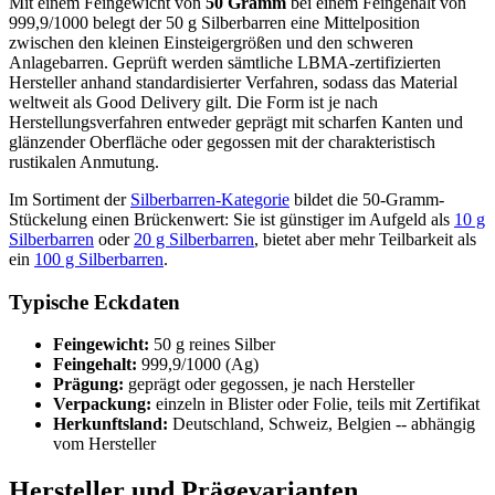
Mit einem Feingewicht von
50 Gramm
bei einem Feingehalt von
999,9/1000 belegt der 50 g Silberbarren eine Mittelposition
zwischen den kleinen Einsteigergrößen und den schweren
Anlagebarren. Geprüft werden sämtliche LBMA-zertifizierten
Hersteller anhand standardisierter Verfahren, sodass das Material
weltweit als Good Delivery gilt. Die Form ist je nach
Herstellungsverfahren entweder geprägt mit scharfen Kanten und
glänzender Oberfläche oder gegossen mit der charakteristisch
rustikalen Anmutung.
Im Sortiment der
Silberbarren-Kategorie
bildet die 50-Gramm-
Stückelung einen Brückenwert: Sie ist günstiger im Aufgeld als
10 g
Silberbarren
oder
20 g Silberbarren
, bietet aber mehr Teilbarkeit als
ein
100 g Silberbarren
.
Typische Eckdaten
Feingewicht:
50 g reines Silber
Feingehalt:
999,9/1000 (Ag)
Prägung:
geprägt oder gegossen, je nach Hersteller
Verpackung:
einzeln in Blister oder Folie, teils mit Zertifikat
Herkunftsland:
Deutschland, Schweiz, Belgien -- abhängig
vom Hersteller
Hersteller und Prägevarianten