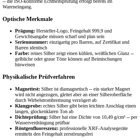
-- die ISO-konforme Echtheitsprüfung erfolgt bereits im
Wareneingang.
Optische Merkmale
Prägung:
Hersteller-Logo, Feingehalt 999,9 und
Gewichtsangabe müssen scharf und plan sein
Seriennummer:
einzigartig pro Barren, auf Zertifikat und
Barren identisch
Farbe:
reines Silber zeigt einen kühlen, weißlichen Glanz --
gelbliche oder graue Töne können auf Beimischungen
hinweisen
Physikalische Prüfverfahren
Magnettest:
Silber ist diamagnetisch -- ein starker Magnet
wird nicht angezogen, gleitet aber an einer Silberoberfläche
durch Wirbelstrombremsung verzögert ab
Klangprobe:
echtes Silber gibt beim leichten Anschlag einen
langen, glockenklaren Ton ab
Dichteprüfung:
Silber hat eine Dichte von 10,49 g/cm³ -- per
Wasserverdrängung prüfbar
Röntgenfluoreszenz:
professionelle XRF-Analysegeräte
ermitteln den Feingehalt zerstörungsfrei