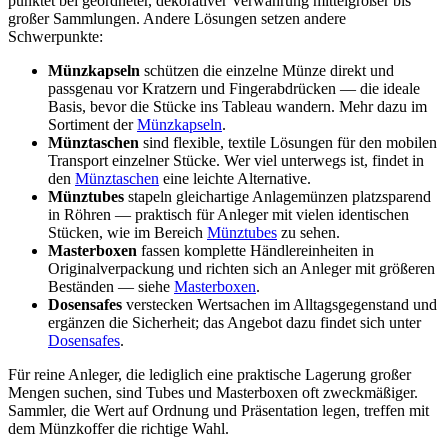
punktet bei geordneter, dekorativer Verwahrung mittelgroßer bis
großer Sammlungen. Andere Lösungen setzen andere
Schwerpunkte:
Münzkapseln
schützen die einzelne Münze direkt und
passgenau vor Kratzern und Fingerabdrücken — die ideale
Basis, bevor die Stücke ins Tableau wandern. Mehr dazu im
Sortiment der
Münzkapseln
.
Münztaschen
sind flexible, textile Lösungen für den mobilen
Transport einzelner Stücke. Wer viel unterwegs ist, findet in
den
Münztaschen
eine leichte Alternative.
Münztubes
stapeln gleichartige Anlagemünzen platzsparend
in Röhren — praktisch für Anleger mit vielen identischen
Stücken, wie im Bereich
Münztubes
zu sehen.
Masterboxen
fassen komplette Händlereinheiten in
Originalverpackung und richten sich an Anleger mit größeren
Beständen — siehe
Masterboxen
.
Dosensafes
verstecken Wertsachen im Alltagsgegenstand und
ergänzen die Sicherheit; das Angebot dazu findet sich unter
Dosensafes
.
Für reine Anleger, die lediglich eine praktische Lagerung großer
Mengen suchen, sind Tubes und Masterboxen oft zweckmäßiger.
Sammler, die Wert auf Ordnung und Präsentation legen, treffen mit
dem Münzkoffer die richtige Wahl.