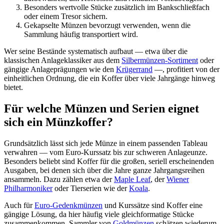
Besonders wertvolle Stücke zusätzlich im Bankschließfach
oder einem Tresor sichern.
Gekapselte Münzen bevorzugt verwenden, wenn die
Sammlung häufig transportiert wird.
Wer seine Bestände systematisch aufbaut — etwa über die
klassischen Anlageklassiker aus dem
Silbermünzen-Sortiment
oder
gängige Anlageprägungen wie den
Krügerrand
—, profitiert von der
einheitlichen Ordnung, die ein Koffer über viele Jahrgänge hinweg
bietet.
Für welche Münzen und Serien eignet
sich ein Münzkoffer?
Grundsätzlich lässt sich jede Münze in einem passenden Tableau
verwahren — vom Euro-Kurssatz bis zur schweren Anlageunze.
Besonders beliebt sind Koffer für die großen, seriell erscheinenden
Ausgaben, bei denen sich über die Jahre ganze Jahrgangsreihen
ansammeln. Dazu zählen etwa der
Maple Leaf
, der
Wiener
Philharmoniker
oder Tierserien wie der
Koala
.
Auch für
Euro-Gedenkmünzen
und Kurssätze sind Koffer eine
gängige Lösung, da hier häufig viele gleichformatige Stücke
zusammenkommen. Sammler von
Goldmünzen
schätzen wiederum