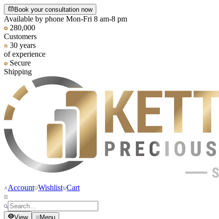
Book your consultation now
Available by phone Mon-Fri 8 am-8 pm
280,000
Customers
30 years
of experience
Secure
Shipping
Account
Wishlist
Cart
View
Menu