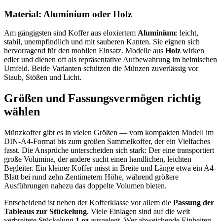
Material: Aluminium oder Holz
Am gängigsten sind Koffer aus eloxiertem
Aluminium
: leicht,
stabil, unempfindlich und mit sauberen Kanten. Sie eignen sich
hervorragend für den mobilen Einsatz. Modelle aus
Holz
wirken
edler und dienen oft als repräsentative Aufbewahrung im heimischen
Umfeld. Beide Varianten schützen die Münzen zuverlässig vor
Staub, Stößen und Licht.
Größen und Fassungsvermögen richtig
wählen
Münzkoffer gibt es in vielen Größen — vom kompakten Modell im
DIN-A4-Format bis zum großen Sammelkoffer, der ein Vielfaches
fasst. Die Ansprüche unterscheiden sich stark: Der eine transportiert
große Volumina, der andere sucht einen handlichen, leichten
Begleiter. Ein kleiner Koffer misst in Breite und Länge etwa ein A4-
Blatt bei rund zehn Zentimetern Höhe, während größere
Ausführungen nahezu das doppelte Volumen bieten.
Entscheidend ist neben der Kofferklasse vor allem die
Passung der
Tableaus zur Stückelung
. Viele Einlagen sind auf die weit
verbreitete Stückelung
1 oz
ausgelegt. Wer abweichende Einheiten