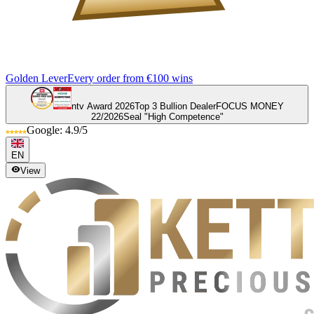
Golden Lever
Every order from €100 wins
ntv Award 2026
Top 3 Bullion Dealer
FOCUS MONEY
22/2026
Seal "High Competence"
Google: 4.9/5
EN
View