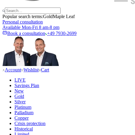
Popular search terms:
Gold
Maple Leaf
Personal consultation
Available Mon-Fri 8 am-8 pm
Book a consultation
+49 7930-2699
Account
Wishlist
Cart
LIVE
Savings Plan
New
Gold
Silver
Platinum
Palladium
Copper
Crisis protection
Historical
Limited