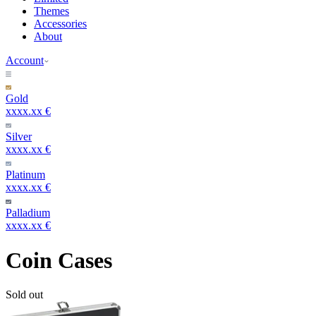
Themes
Accessories
About
Account
Gold
xxxx.xx €
Silver
xxxx.xx €
Platinum
xxxx.xx €
Palladium
xxxx.xx €
Coin Cases
Sold out