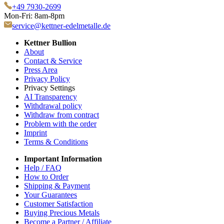
+49 7930-2699
Mon-Fri: 8am-8pm
service@kettner-edelmetalle.de
Kettner Bullion
About
Contact & Service
Press Area
Privacy Policy
Privacy Settings
AI Transparency
Withdrawal policy
Withdraw from contract
Problem with the order
Imprint
Terms & Conditions
Important Information
Help / FAQ
How to Order
Shipping & Payment
Your Guarantees
Customer Satisfaction
Buying Precious Metals
Become a Partner / Affiliate