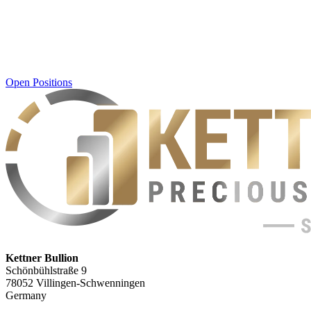
Open Positions
Kettner Bullion
Schönbühlstraße 9
78052 Villingen-Schwenningen
Germany