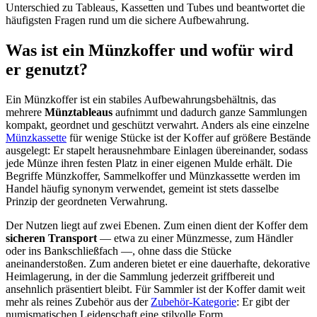
Unterschied zu Tableaus, Kassetten und Tubes und beantwortet die
häufigsten Fragen rund um die sichere Aufbewahrung.
Was ist ein Münzkoffer und wofür wird
er genutzt?
Ein Münzkoffer ist ein stabiles Aufbewahrungsbehältnis, das
mehrere
Münztableaus
aufnimmt und dadurch ganze Sammlungen
kompakt, geordnet und geschützt verwahrt. Anders als eine einzelne
Münzkassette
für wenige Stücke ist der Koffer auf größere Bestände
ausgelegt: Er stapelt herausnehmbare Einlagen übereinander, sodass
jede Münze ihren festen Platz in einer eigenen Mulde erhält. Die
Begriffe Münzkoffer, Sammelkoffer und Münzkassette werden im
Handel häufig synonym verwendet, gemeint ist stets dasselbe
Prinzip der geordneten Verwahrung.
Der Nutzen liegt auf zwei Ebenen. Zum einen dient der Koffer dem
sicheren Transport
— etwa zu einer Münzmesse, zum Händler
oder ins Bankschließfach —, ohne dass die Stücke
aneinanderstoßen. Zum anderen bietet er eine dauerhafte, dekorative
Heimlagerung, in der die Sammlung jederzeit griffbereit und
ansehnlich präsentiert bleibt. Für Sammler ist der Koffer damit weit
mehr als reines Zubehör aus der
Zubehör-Kategorie
: Er gibt der
numismatischen Leidenschaft eine stilvolle Form.