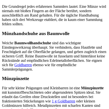
Die Grundregel jedes erfahrenen Sammlers lautet: Eine Münze wird
niemals mit bloßen Fingern an der Fläche berührt, sondern
ausschließlich am Rand gehalten. Für die tägliche Handhabung
haben sich drei Werkzeuge etabliert, die in kaum einer Sammlung
fehlen sollten.
Münzhandschuhe aus Baumwolle
Weiche
Baumwollhandschuhe
sind das wichtigste
Einstiegswerkzeug überhaupt. Sie verhindern, dass Hautfette und
Feuchtigkeit auf die Oberfläche gelangen, und geben zugleich einen
sicheren Griff. Reine Baumwolle ist fusselarm und hinterlässt keine
Rückstände auf empfindlichen Edelmetalloberflächen. Sie eignen
sich für
Goldbarren
ebenso wie für empfindliche
Sammlerprägungen.
Münzpinzette
Für sehr kleine Prägungen und Kleinbarren ist eine
Münzpinzette
mit kunststoffbeschichteten oder abgerundeten Spitzen ideal. Sie
erlaubt das Greifen ohne Druckstellen und ist besonders bei
fraktionierten Stückelungen wie
1 g Goldbarren
oder kleinen
Goldmünzen hilfreich. Metallpinzetten mit scharfen Kanten sind