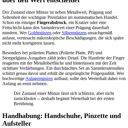
über den Wert entscheidet
Der Zustand einer Münze ist neben Metallwert, Prägung und
Seltenheit der wichtigste Preisfaktor im numismatischen Handel.
Schon ein einziger
Fingerabdruck
, ein Kratzer oder eine
Fettschicht kann den Sammlerwert einer Prägung dauerhaft
mindern. Wer
Goldmünzen
oder
Silbermünzen
unsachgemäß
anfasst, verursacht mikroskopische Beschädigungen, die sich später
nicht mehr korrigieren lassen.
Besonders bei polierten Platten (Polierte Platte, PP) und
Stempelglanz-Ausgaben zählt jedes Detail. Die Hautfette der Finger
reagieren mit der Metalloberfläche und hinterlassen mit der Zeit
sichtbare Verfärbungen. Ein durchdachtes Set an Sammlerutensilien
schützt genau davor und erhält die ursprüngliche Prägequalität. Wer
hochwertige
Anlagemünzen
aufbaut, sollte den Werterhalt daher von
Anfang an ernst nehmen.
Der Zustand einer Münze lässt sich schützen, aber nicht
zurückholen -- deshalb beginnt Werterhalt bei der ersten
Berührung.
Handhabung: Handschuhe, Pinzette und
Aufsteller