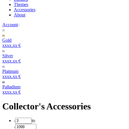
Themes
Accessories
About
Account
Gold
xxxx.xx €
Silver
xxxx.xx €
Platinum
xxxx.xx €
Palladium
xxxx.xx €
Collector's Accessories
to