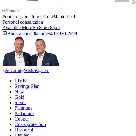
Popular search terms:
Gold
Maple Leaf
Personal consultation
Available Mon-Fri 8 am-8 pm
Book a consultation
+49 7930-2699
Account
Wishlist
Cart
LIVE
Savings Plan
New
Gold
Silver
Platinum
Palladium
Copper
Crisis protection
Historical
Limited