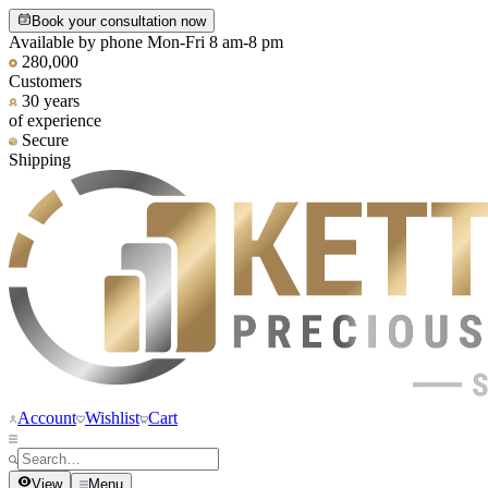
Book your consultation now
Available by phone Mon-Fri 8 am-8 pm
280,000
Customers
30 years
of experience
Secure
Shipping
Account
Wishlist
Cart
View
Menu