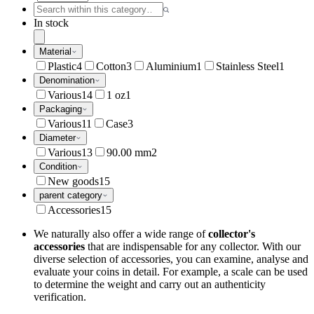
In stock
Material
Plastic
4
Cotton
3
Aluminium
1
Stainless Steel
1
Denomination
Various
14
1 oz
1
Packaging
Various
11
Case
3
Diameter
Various
13
90.00 mm
2
Condition
New goods
15
parent category
Accessories
15
We naturally also offer a wide range of
collector's
accessories
that are indispensable for any collector. With our
diverse selection of accessories, you can examine, analyse and
evaluate your coins in detail. For example, a scale can be used
to determine the weight and carry out an authenticity
verification.