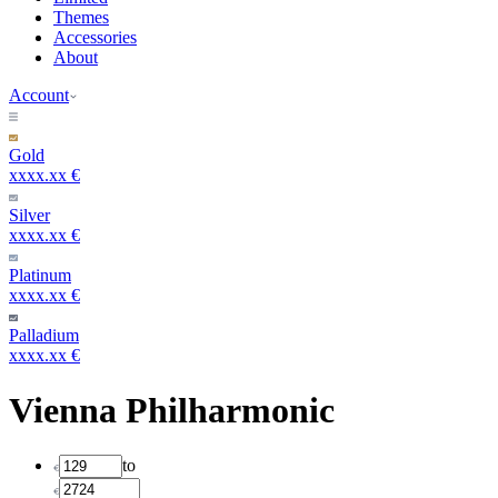
Themes
Accessories
About
Account
Gold
xxxx.xx €
Silver
xxxx.xx €
Platinum
xxxx.xx €
Palladium
xxxx.xx €
Vienna Philharmonic
to