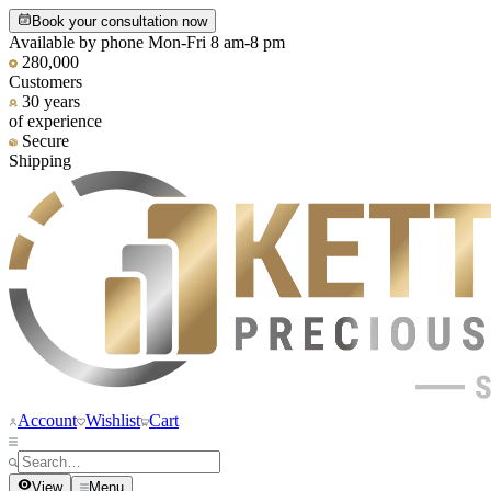
Book your consultation now
Available by phone Mon-Fri 8 am-8 pm
280,000
Customers
30 years
of experience
Secure
Shipping
Account
Wishlist
Cart
View
Menu