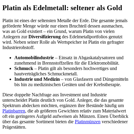
Platin als Edelmetall: seltener als Gold
Platin ist eines der seltensten Metalle der Erde. Die gesamte jemals
geförderte Menge würde nur einen Bruchteil dessen ausmachen,
was an Gold existiert – ein Grund, warum Platin von vielen
Anlegern zur
Diversifizierung
des Edelmetallportfolios genutzt
wird. Neben seiner Rolle als Wertspeicher ist Platin ein gefragter
Industrierohstoff.
Automobilindustrie
– Einsatz in Abgaskatalysatoren und
zunehmend in Brennstoffzellen für die Elektromobilität.
Schmuck
– Platin gilt als besonders hochwertiges und
hautverträgliches Schmuckmetall.
Industrie und Medizin
– von Glasfasern und Düngemitteln
bis hin zu medizinischen Geräten und der Krebstherapie.
Diese doppelte Nachfrage aus Investment und Industrie
unterscheidet Platin deutlich von Gold. Anleger, die das gesamte
Spektrum abdecken möchten, ergänzen ihre Bestände häufig um
Platinbarren
, die ab größeren Gewichten relativ zum Materialwert
oft ein geringeres Aufgeld aufweisen als Münzen. Einen Überblick
über das gesamte Sortiment bieten die
Platinmünzen
verschiedener
Prägestätten.