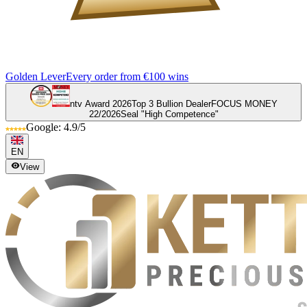
Golden Lever
Every order from €100 wins
ntv Award 2026
Top 3 Bullion Dealer
FOCUS MONEY
22/2026
Seal "High Competence"
Google: 4.9/5
EN
View