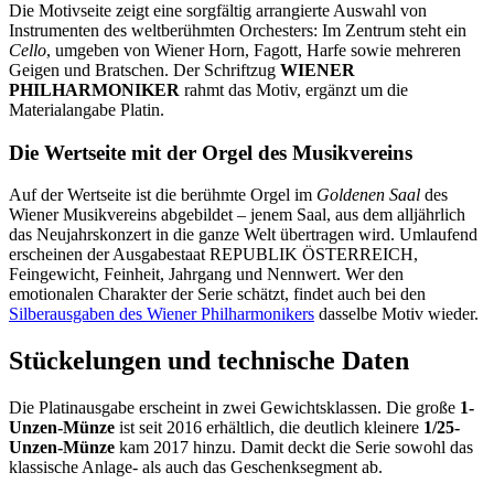
Die Motivseite zeigt eine sorgfältig arrangierte Auswahl von
Instrumenten des weltberühmten Orchesters: Im Zentrum steht ein
Cello
, umgeben von Wiener Horn, Fagott, Harfe sowie mehreren
Geigen und Bratschen. Der Schriftzug
WIENER
PHILHARMONIKER
rahmt das Motiv, ergänzt um die
Materialangabe Platin.
Die Wertseite mit der Orgel des Musikvereins
Auf der Wertseite ist die berühmte Orgel im
Goldenen Saal
des
Wiener Musikvereins abgebildet – jenem Saal, aus dem alljährlich
das Neujahrskonzert in die ganze Welt übertragen wird. Umlaufend
erscheinen der Ausgabestaat REPUBLIK ÖSTERREICH,
Feingewicht, Feinheit, Jahrgang und Nennwert. Wer den
emotionalen Charakter der Serie schätzt, findet auch bei den
Silberausgaben des Wiener Philharmonikers
dasselbe Motiv wieder.
Stückelungen und technische Daten
Die Platinausgabe erscheint in zwei Gewichtsklassen. Die große
1-
Unzen-Münze
ist seit 2016 erhältlich, die deutlich kleinere
1/25-
Unzen-Münze
kam 2017 hinzu. Damit deckt die Serie sowohl das
klassische Anlage- als auch das Geschenksegment ab.