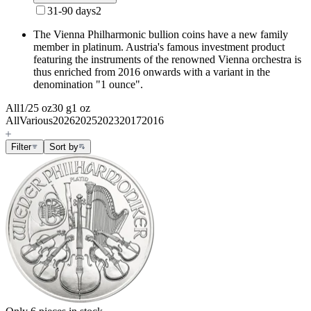
31-90 days
2
The Vienna Philharmonic bullion coins have a new family
member in platinum. Austria's famous investment product
featuring the instruments of the renowned Vienna orchestra is
thus enriched from 2016 onwards with a variant in the
denomination "1 ounce".
All
1/25 oz
30 g
1 oz
All
Various
2026
2025
2023
2017
2016
Filter
Sort by