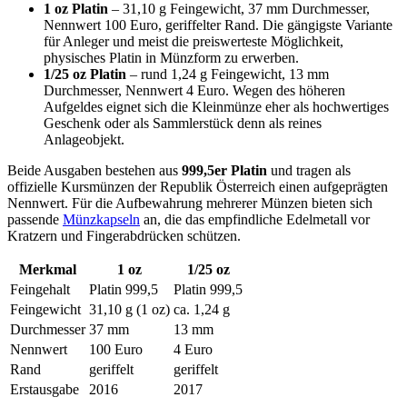
1 oz Platin
– 31,10 g Feingewicht, 37 mm Durchmesser,
Nennwert 100 Euro, geriffelter Rand. Die gängigste Variante
für Anleger und meist die preiswerteste Möglichkeit,
physisches Platin in Münzform zu erwerben.
1/25 oz Platin
– rund 1,24 g Feingewicht, 13 mm
Durchmesser, Nennwert 4 Euro. Wegen des höheren
Aufgeldes eignet sich die Kleinmünze eher als hochwertiges
Geschenk oder als Sammlerstück denn als reines
Anlageobjekt.
Beide Ausgaben bestehen aus
999,5er Platin
und tragen als
offizielle Kursmünzen der Republik Österreich einen aufgeprägten
Nennwert. Für die Aufbewahrung mehrerer Münzen bieten sich
passende
Münzkapseln
an, die das empfindliche Edelmetall vor
Kratzern und Fingerabdrücken schützen.
Merkmal
1 oz
1/25 oz
Feingehalt
Platin 999,5
Platin 999,5
Feingewicht
31,10 g (1 oz)
ca. 1,24 g
Durchmesser
37 mm
13 mm
Nennwert
100 Euro
4 Euro
Rand
geriffelt
geriffelt
Erstausgabe
2016
2017