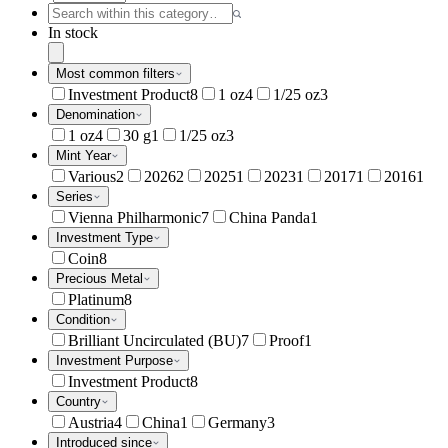
In stock
Most common filters
Investment Product
8
1 oz
4
1/25 oz
3
Denomination
1 oz
4
30 g
1
1/25 oz
3
Mint Year
Various
2
2026
2
2025
1
2023
1
2017
1
2016
1
Series
Vienna Philharmonic
7
China Panda
1
Investment Type
Coin
8
Precious Metal
Platinum
8
Condition
Brilliant Uncirculated (BU)
7
Proof
1
Investment Purpose
Investment Product
8
Country
Austria
4
China
1
Germany
3
Introduced since