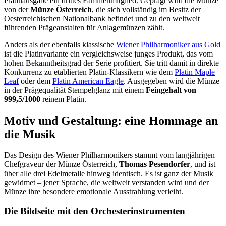
Platinausgabe ein drittes Familienmitglied. Geprägt wird die Münze
von der
Münze Österreich
, die sich vollständig im Besitz der
Oesterreichischen Nationalbank befindet und zu den weltweit
führenden Prägeanstalten für Anlagemünzen zählt.
Anders als der ebenfalls klassische
Wiener Philharmoniker aus Gold
ist die Platinvariante ein vergleichsweise junges Produkt, das vom
hohen Bekanntheitsgrad der Serie profitiert. Sie tritt damit in direkte
Konkurrenz zu etablierten Platin-Klassikern wie dem
Platin Maple
Leaf
oder dem
Platin American Eagle
. Ausgegeben wird die Münze
in der Prägequalität Stempelglanz mit einem
Feingehalt von
999,5/1000
reinem Platin.
Motiv und Gestaltung: eine Hommage an
die Musik
Das Design des Wiener Philharmonikers stammt vom langjährigen
Chefgraveur der Münze Österreich,
Thomas Pesendorfer
, und ist
über alle drei Edelmetalle hinweg identisch. Es ist ganz der Musik
gewidmet – jener Sprache, die weltweit verstanden wird und der
Münze ihre besondere emotionale Ausstrahlung verleiht.
Die Bildseite mit den Orchesterinstrumenten