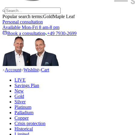
Popular search terms:
Gold
Maple Leaf
Personal consultation
Available Mon-Fri 8 am-8 pm
Book a consultation
+49 7930-2699
Account
Wishlist
Cart
LIVE
Savings Plan
New
Gold
Silver
Platinum
Palladium
Copper
Crisis protection
Historical
Limited