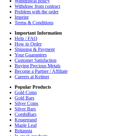
Withdrawal policy
Withdraw from contract
Problem with the order
Imprint
Terms & Conditions
Important Information
Help / FAQ
How to Order
Shipping & Payment
Your Guarantees
Customer Satisfaction
Buying Precious Metals
Become a Partner / Affiliate
Careers at Kettner
Popular Products
Gold Coins
Gold Bars
Silver Coins
Silver Bars
CombiBars
Krugerrand
Maple Leaf
Britannia