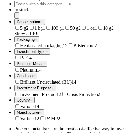
In stock
Denomination
5 g
2
1 kg
1
100 g
1
50 g
2
1 oz
1
10 g
2
Show all 10
Packaging
Heat-sealed packaging
12
Blister card
2
Investment Type
Bar
14
Precious Metal
Platinum
14
Condition
Brilliant Uncirculated (BU)
14
Investment Purpose
Investment Product
12
Crisis Protection
2
Country
Various
14
Manufacturer
Various
12
PAMP
2
Precious metal bars are the most cost-effective way to invest