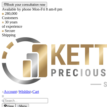
Book your consultation now
Available by phone Mon-Fri 8 am-8 pm
280,000
Customers
30 years
of experience
Secure
Shipping
Account
Wishlist
Cart
View
Menu