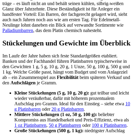
träge – es läuft nicht an und behält seinen kühlen, silbrig-weißen
Glanz über Jahrzehnte. Diese Beständigkeit ist für Anleger ein
handfester Vorteil: Ein Barren, der fachgerecht gelagert wird, sieht
auch nach Jahren noch aus wie am ersten Tag. Für Edelmetall-
Neulinge lohnt daneben ein Blick auf verwandte Sortimente wie
Palladiumbarren
, das dem Platin chemisch nahesteht.
Stückelungen und Gewichte im Überblick
Im Laufe der Jahre haben sich feste Standardgrößen etabliert.
Banken und der Fachhandel führen Platinbarren typischerweise in
den Gewichten 1 g, 5 g, 10 g, 20 g, 1 Unze, 50 g, 100 g, 500 g und
1 kg. Welche Größe passt, hängt vom Budget und vom Anlageziel
ab – ein Zusammenspiel aus
Flexibilität
beim späteren Verkauf und
den
Aufschlägen
je Gramm.
Kleine Stückelungen (5 g, 10 g, 20 g):
gut teilbar und leicht
wieder veräußerbar, dafür mit höherem prozentualem
Aufschlag pro Gramm. Ideal für den Einstieg – siehe etwa
10
g Platinbarren
oder
20 g Platinbarren
.
Mittlere Stückelungen (1 oz, 50 g, 100 g):
beliebter
Kompromiss aus Handelbarkeit und Preis-Effizienz, etwa als
1 oz Platinbarren
,
50 g Platinbarren
oder
100 g Platinbarren
.
Große Stückelungen (500 g, 1 kg):
niedrigster Aufschlag