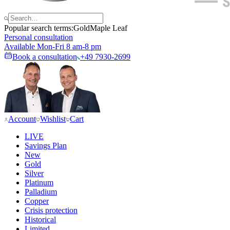
Popular search terms:
Gold
Maple Leaf
Personal consultation
Available Mon-Fri 8 am-8 pm
Book a consultation
+49 7930-2699
Account
Wishlist
Cart
LIVE
Savings Plan
New
Gold
Silver
Platinum
Palladium
Copper
Crisis protection
Historical
Limited