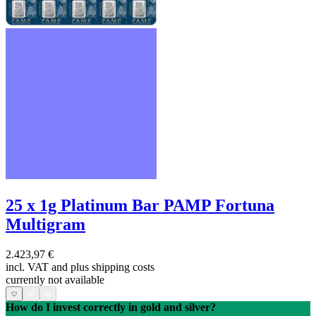
25 x 1g Platinum Bar PAMP Fortuna
Multigram
2.423,97 €
incl. VAT and
plus shipping costs
currently not available
How do I invest correctly in gold and silver?