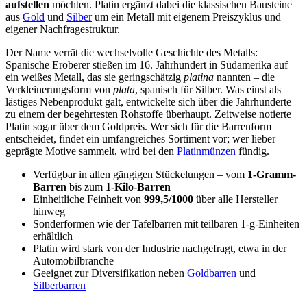
aufstellen
möchten. Platin ergänzt dabei die klassischen Bausteine
aus
Gold
und
Silber
um ein Metall mit eigenem Preiszyklus und
eigener Nachfragestruktur.
Der Name verrät die wechselvolle Geschichte des Metalls:
Spanische Eroberer stießen im 16. Jahrhundert in Südamerika auf
ein weißes Metall, das sie geringschätzig
platina
nannten – die
Verkleinerungsform von
plata
, spanisch für Silber. Was einst als
lästiges Nebenprodukt galt, entwickelte sich über die Jahrhunderte
zu einem der begehrtesten Rohstoffe überhaupt. Zeitweise notierte
Platin sogar über dem Goldpreis. Wer sich für die Barrenform
entscheidet, findet ein umfangreiches Sortiment vor; wer lieber
geprägte Motive sammelt, wird bei den
Platinmünzen
fündig.
Verfügbar in allen gängigen Stückelungen – vom
1-Gramm-
Barren
bis zum
1-Kilo-Barren
Einheitliche Feinheit von
999,5/1000
über alle Hersteller
hinweg
Sonderformen wie der Tafelbarren mit teilbaren 1-g-Einheiten
erhältlich
Platin wird stark von der Industrie nachgefragt, etwa in der
Automobilbranche
Geeignet zur Diversifikation neben
Goldbarren
und
Silberbarren