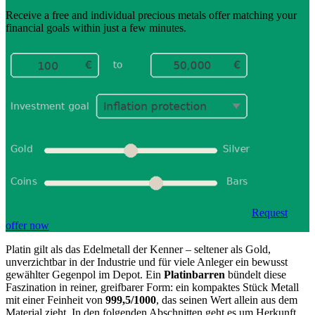
Receive a free and individual precious metals offer matching your
financial goals within just a few minutes.
Request
offer now
Platin gilt als das Edelmetall der Kenner – seltener als Gold,
unverzichtbar in der Industrie und für viele Anleger ein bewusst
gewählter Gegenpol im Depot. Ein
Platinbarren
bündelt diese
Faszination in reiner, greifbarer Form: ein kompaktes Stück Metall
mit einer Feinheit von
999,5/1000
, das seinen Wert allein aus dem
Material zieht. In den folgenden Abschnitten geht es um Herkunft