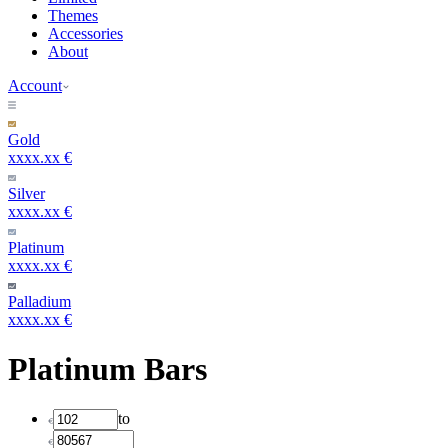
Themes
Accessories
About
Account
Gold
xxxx.xx €
Silver
xxxx.xx €
Platinum
xxxx.xx €
Palladium
xxxx.xx €
Platinum Bars
to