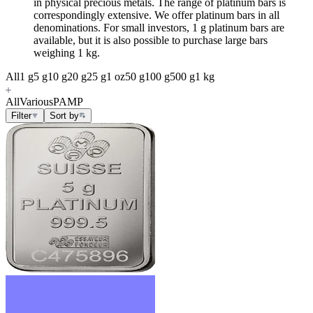
in physical precious metals. The range of platinum bars is
correspondingly extensive. We offer platinum bars in all
denominations. For small investors, 1 g platinum bars are
available, but it is also possible to purchase large bars
weighing 1 kg.
All
1 g
5 g
10 g
20 g
25 g
1 oz
50 g
100 g
500 g
1 kg
All
Various
PAMP
Filter
Sort by