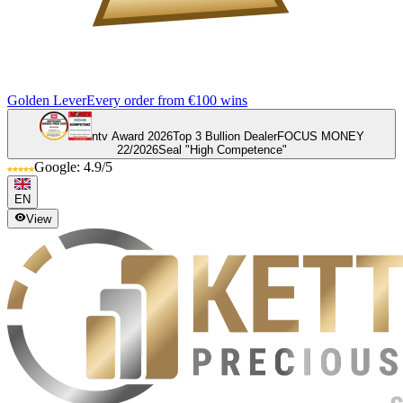
Golden Lever
Every order from €100 wins
ntv Award 2026
Top 3 Bullion Dealer
FOCUS MONEY
22/2026
Seal "High Competence"
Google: 4.9/5
EN
View