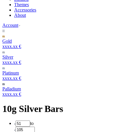
Themes
Accessories
About
Account
Gold
xxxx.xx €
Silver
xxxx.xx €
Platinum
xxxx.xx €
Palladium
xxxx.xx €
10g Silver Bars
to