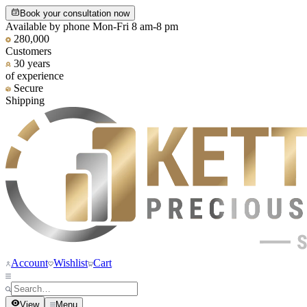
Book your consultation now
Available by phone Mon-Fri 8 am-8 pm
280,000
Customers
30 years
of experience
Secure
Shipping
Account
Wishlist
Cart
View
Menu