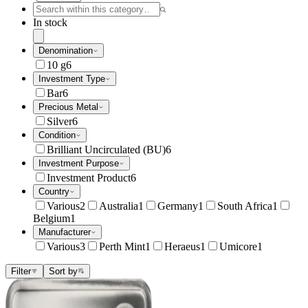
In stock
Denomination
10 g
6
Investment Type
Bar
6
Precious Metal
Silver
6
Condition
Brilliant Uncirculated (BU)
6
Investment Purpose
Investment Product
6
Country
Various
2
Australia
1
Germany
1
South Africa
1
Belgium
1
Manufacturer
Various
3
Perth Mint
1
Heraeus
1
Umicore
1
Filter
Sort by