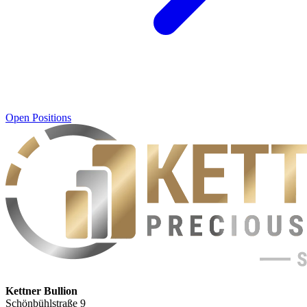
Open Positions
Kettner Bullion
Schönbühlstraße 9