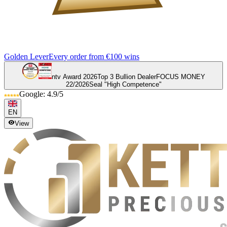
Golden Lever
Every order from €100 wins
ntv Award 2026
Top 3 Bullion Dealer
FOCUS MONEY
22/2026
Seal "High Competence"
Google: 4.9/5
EN
View