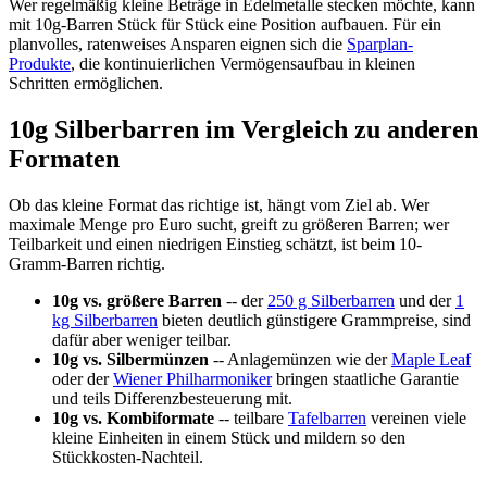
Wer regelmäßig kleine Beträge in Edelmetalle stecken möchte, kann
mit 10g-Barren Stück für Stück eine Position aufbauen. Für ein
planvolles, ratenweises Ansparen eignen sich die
Sparplan-
Produkte
, die kontinuierlichen Vermögensaufbau in kleinen
Schritten ermöglichen.
10g Silberbarren im Vergleich zu anderen
Formaten
Ob das kleine Format das richtige ist, hängt vom Ziel ab. Wer
maximale Menge pro Euro sucht, greift zu größeren Barren; wer
Teilbarkeit und einen niedrigen Einstieg schätzt, ist beim 10-
Gramm-Barren richtig.
10g vs. größere Barren
-- der
250 g Silberbarren
und der
1
kg Silberbarren
bieten deutlich günstigere Grammpreise, sind
dafür aber weniger teilbar.
10g vs. Silbermünzen
-- Anlagemünzen wie der
Maple Leaf
oder der
Wiener Philharmoniker
bringen staatliche Garantie
und teils Differenzbesteuerung mit.
10g vs. Kombiformate
-- teilbare
Tafelbarren
vereinen viele
kleine Einheiten in einem Stück und mildern so den
Stückkosten-Nachteil.