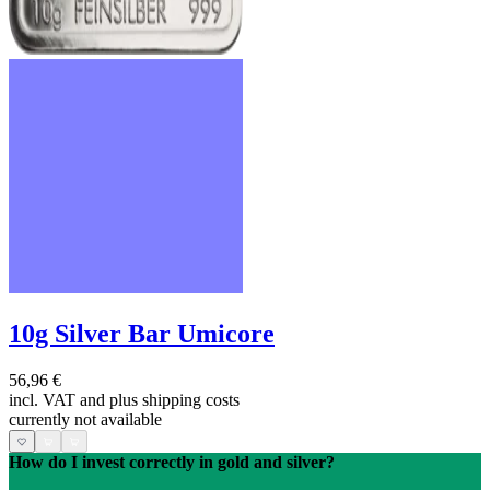
10g Silver Bar Umicore
56,96 €
incl. VAT and
plus shipping costs
currently not available
How do I invest correctly in gold and silver?