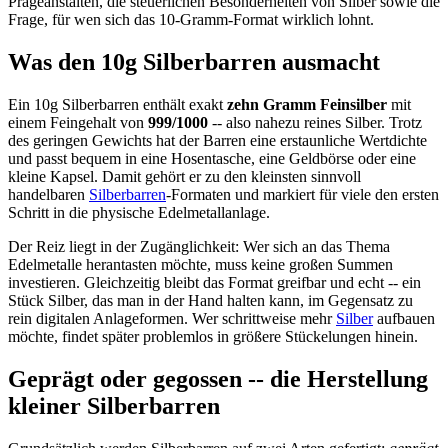
Prägeanstalten, die steuerlichen Besonderheiten von Silber sowie die
Frage, für wen sich das 10-Gramm-Format wirklich lohnt.
Was den 10g Silberbarren ausmacht
Ein 10g Silberbarren enthält exakt
zehn Gramm Feinsilber
mit
einem Feingehalt von
999/1000
-- also nahezu reines Silber. Trotz
des geringen Gewichts hat der Barren eine erstaunliche Wertdichte
und passt bequem in eine Hosentasche, eine Geldbörse oder eine
kleine Kapsel. Damit gehört er zu den kleinsten sinnvoll
handelbaren
Silberbarren
-Formaten und markiert für viele den ersten
Schritt in die physische Edelmetallanlage.
Der Reiz liegt in der Zugänglichkeit: Wer sich an das Thema
Edelmetalle herantasten möchte, muss keine großen Summen
investieren. Gleichzeitig bleibt das Format greifbar und echt -- ein
Stück Silber, das man in der Hand halten kann, im Gegensatz zu
rein digitalen Anlageformen. Wer schrittweise mehr
Silber
aufbauen
möchte, findet später problemlos in größere Stückelungen hinein.
Geprägt oder gegossen -- die Herstellung
kleiner Silberbarren