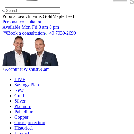
Popular search terms:
Gold
Maple Leaf
Personal consultation
Available Mon-Fri 8 am-8 pm
Book a consultation
+49 7930-2699
Account
Wishlist
Cart
LIVE
Savings Plan
New
Gold
Silver
Platinum
Palladium
Copper
Crisis protection
Historical
Limited