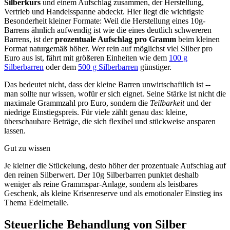
Silberkurs
und einem Aufschlag zusammen, der Herstellung,
Vertrieb und Handelsspanne abdeckt. Hier liegt die wichtigste
Besonderheit kleiner Formate: Weil die Herstellung eines 10g-
Barrens ähnlich aufwendig ist wie die eines deutlich schwereren
Barrens, ist der
prozentuale Aufschlag pro Gramm
beim kleinen
Format naturgemäß höher. Wer rein auf möglichst viel Silber pro
Euro aus ist, fährt mit größeren Einheiten wie dem
100 g
Silberbarren
oder dem
500 g Silberbarren
günstiger.
Das bedeutet nicht, dass der kleine Barren unwirtschaftlich ist --
man sollte nur wissen, wofür er sich eignet. Seine Stärke ist nicht die
maximale Grammzahl pro Euro, sondern die
Teilbarkeit
und der
niedrige Einstiegspreis. Für viele zählt genau das: kleine,
überschaubare Beträge, die sich flexibel und stückweise ansparen
lassen.
Gut zu wissen
Je kleiner die Stückelung, desto höher der prozentuale Aufschlag auf
den reinen Silberwert. Der 10g Silberbarren punktet deshalb
weniger als reine Grammspar-Anlage, sondern als leistbares
Geschenk, als kleine Krisenreserve und als emotionaler Einstieg ins
Thema Edelmetalle.
Steuerliche Behandlung von Silber