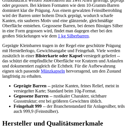
Grundsätzlich werden Silberbarren auf zwei Arten gefertigt:
geprägt
oder
gegossen
. Bei kleinen Formaten wie dem 10-Gramm-Barren
dominiert klar die Prägung. Aus einem gewalzten Feinsilberrohling
wird der Barren unter hohem Druck geprägt, wodurch scharfe
Kanten, ein sauberes Motiv und eine glänzende, gleichmäßige
Oberfläche entstehen. Gegossene Barren, bei denen flüssiges Silber
in eine Form gegossen wird, findet man dagegen eher bei den
großen Stückelungen wie dem
1 kg Silberbarren
.
Geprägte Kleinbarren tragen in der Regel eine geschützte Prägung
mit Herstellerlogo, Gewichtsangabe und Feingehalt. Viele werden
zusätzlich in einer
Blisterkarte oder Kapsel
versiegelt geliefert --
das schützt die empfindliche Oberfläche vor Kratzern und Anlaufen
und dokumentiert zugleich die Echtheit. Für die Aufbewahrung
eignen sich passende
Münzkapseln
hervorragend, um den Zustand
langfristig zu erhalten.
Geprägte Barren
-- präzise Kanten, feines Relief, meist in
versiegelter Karte; Standard beim 10g-Format.
Gegossene Barren
-- rustikaler Charakter, sichtbare
Gussstruktur; erst bei größeren Gewichten üblich.
Feingehalt 999
-- der Branchenstandard für Anlagesilber, teils
auch 999,9 (Feinstsilber).
Hersteller und Qualitätsmerkmale