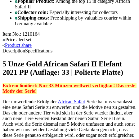
Popular Product:
Among the top 15 in category African
Safari II
Collector coin:
Especially interesting for collectors
Shipping costs:
Free shipping by valuables courier within
Germany available
Item No.: 1210164
Price alert
set
Product
share
Description
Specifications
5 Unze Gold African Safari II Elefant
2021 PP (Auflage: 33 | Polierte Platte)
Extrem limitiert: Nur 33 Münzen weltweit verfügbar! Das erste
Motiv der Serie!
Der umwerfende Erfolg der
African Safari
Serie hat uns veranlasst
eine neue Safari Serie zu entwerfen und die Motive neu zu gestalten.
Das ein oder andere Tier wird sich in der Serie wieder finden, aber
auch neue Tiere werden Bestand der neuen Safari Serie II sein.
Auch wird die Serie diesmal nur 5 Motive umfassen und auch sonst
haben wir uns bei der Gestaltung viele Gedanken gemacht, dass
diese Serie genauso erfolgreich wird, oder sogar noch erfolgreicher.