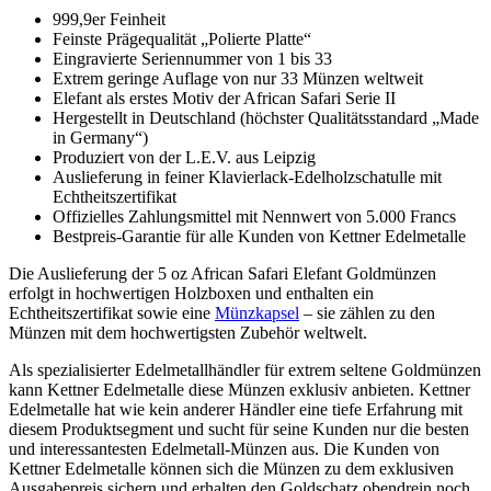
999,9er Feinheit
Feinste Prägequalität „Polierte Platte“
Eingravierte Seriennummer von 1 bis 33
Extrem geringe Auflage von nur 33 Münzen weltweit
Elefant als erstes Motiv der African Safari Serie II
Hergestellt in Deutschland (höchster Qualitätsstandard „Made
in Germany“)
Produziert von der L.E.V. aus Leipzig
Auslieferung in feiner Klavierlack-Edelholzschatulle mit
Echtheitszertifikat
Offizielles Zahlungsmittel mit Nennwert von 5.000 Francs
Bestpreis-Garantie für alle Kunden von Kettner Edelmetalle
Die Auslieferung der 5 oz African Safari Elefant Goldmünzen
erfolgt in hochwertigen Holzboxen und enthalten ein
Echtheitszertifikat sowie eine
Münzkapsel
– sie zählen zu den
Münzen mit dem hochwertigsten Zubehör weltwelt.
Als spezialisierter Edelmetallhändler für extrem seltene Goldmünzen
kann Kettner Edelmetalle diese Münzen exklusiv anbieten. Kettner
Edelmetalle hat wie kein anderer Händler eine tiefe Erfahrung mit
diesem Produktsegment und sucht für seine Kunden nur die besten
und interessantesten Edelmetall-Münzen aus. Die Kunden von
Kettner Edelmetalle können sich die Münzen zu dem exklusiven
Ausgabepreis sichern und erhalten den Goldschatz obendrein noch