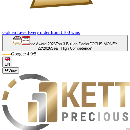
Golden Lever
Every order from €100 wins
ntv Award 2026
Top 3 Bullion Dealer
FOCUS MONEY
22/2026
Seal "High Competence"
Google: 4.9/5
EN
View