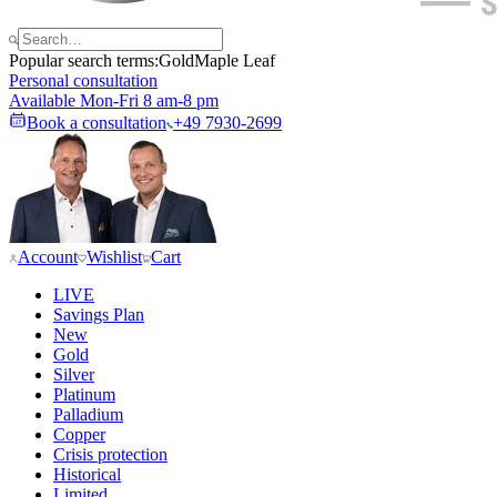
Popular search terms:
Gold
Maple Leaf
Personal consultation
Available Mon-Fri 8 am-8 pm
Book a consultation
+49 7930-2699
Account
Wishlist
Cart
LIVE
Savings Plan
New
Gold
Silver
Platinum
Palladium
Copper
Crisis protection
Historical
Limited