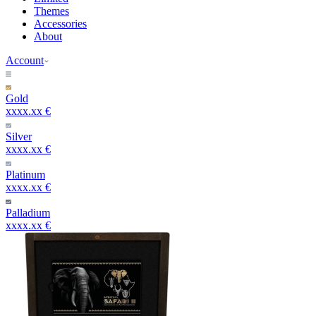
Themes
Accessories
About
Account
Gold
xxxx.xx €
Silver
xxxx.xx €
Platinum
xxxx.xx €
Palladium
xxxx.xx €