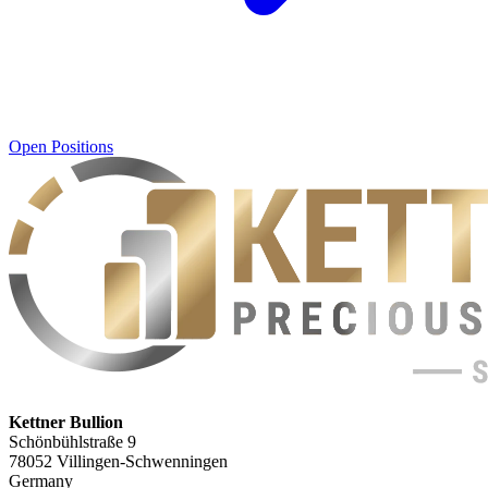
Open Positions
Kettner Bullion
Schönbühlstraße 9
78052 Villingen-Schwenningen
Germany