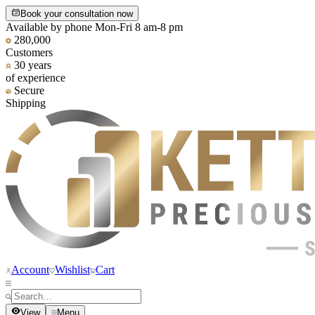
Book your consultation now
Available by phone Mon-Fri 8 am-8 pm
280,000
Customers
30 years
of experience
Secure
Shipping
Account
Wishlist
Cart
View
Menu