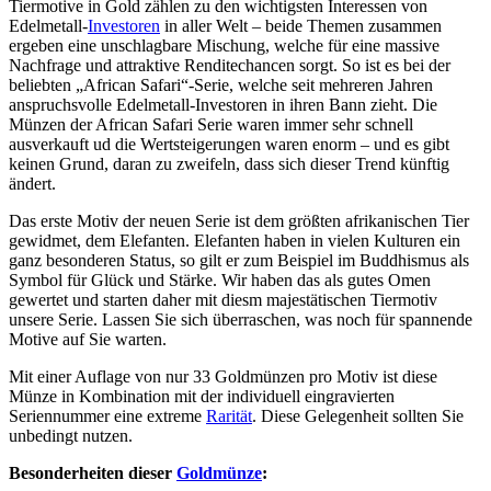
Tiermotive in Gold zählen zu den wichtigsten Interessen von
Edelmetall-
Investoren
in aller Welt – beide Themen zusammen
ergeben eine unschlagbare Mischung, welche für eine massive
Nachfrage und attraktive Renditechancen sorgt. So ist es bei der
beliebten „African Safari“-Serie, welche seit mehreren Jahren
anspruchsvolle Edelmetall-Investoren in ihren Bann zieht. Die
Münzen der African Safari Serie waren immer sehr schnell
ausverkauft ud die Wertsteigerungen waren enorm – und es gibt
keinen Grund, daran zu zweifeln, dass sich dieser Trend künftig
ändert.
Das erste Motiv der neuen Serie ist dem größten afrikanischen Tier
gewidmet, dem Elefanten. Elefanten haben in vielen Kulturen ein
ganz besonderen Status, so gilt er zum Beispiel im Buddhismus als
Symbol für Glück und Stärke. Wir haben das als gutes Omen
gewertet und starten daher mit diesm majestätischen Tiermotiv
unsere Serie. Lassen Sie sich überraschen, was noch für spannende
Motive auf Sie warten.
Mit einer Auflage von nur 33 Goldmünzen pro Motiv ist diese
Münze in Kombination mit der individuell eingravierten
Seriennummer eine extreme
Rarität
. Diese Gelegenheit sollten Sie
unbedingt nutzen.
Besonderheiten dieser
Goldmünze
: