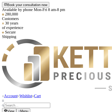
Book your consultation now
Available by phone Mon-Fri 8 am-8 pm
280,000
Customers
30 years
of experience
Secure
Shipping
Account
Wishlist
Cart
View
Menu