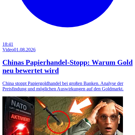
18:41
Video
01.08.2026
Chinas Papierhandel-Stopp: Warum Gold
neu bewertet wird
China stoppt Papiergoldhandel bei großen Banken. Analyse der
Preisfindung und möglichen Auswirkungen auf den Goldmarkt.