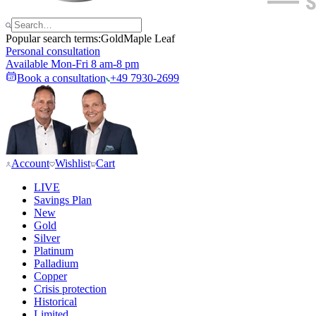
Popular search terms:
Gold
Maple Leaf
Personal consultation
Available Mon-Fri 8 am-8 pm
Book a consultation
+49 7930-2699
Account
Wishlist
Cart
LIVE
Savings Plan
New
Gold
Silver
Platinum
Palladium
Copper
Crisis protection
Historical
Limited