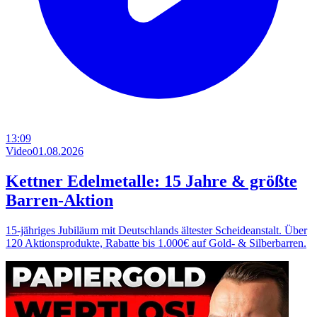
13:09
Video
01.08.2026
Kettner Edelmetalle: 15 Jahre & größte
Barren-Aktion
15-jähriges Jubiläum mit Deutschlands ältester Scheideanstalt. Über
120 Aktionsprodukte, Rabatte bis 1.000€ auf Gold- & Silberbarren.