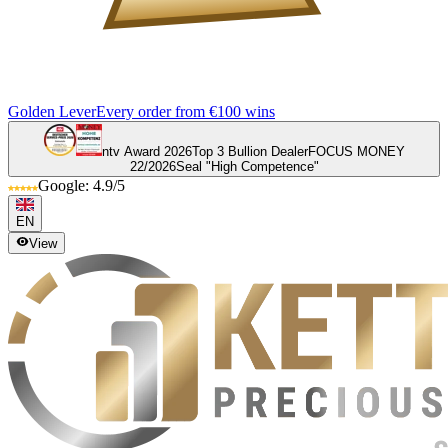
Golden Lever
Every order from €100 wins
ntv Award 2026
Top 3 Bullion Dealer
FOCUS MONEY
22/2026
Seal "High Competence"
Google: 4.9/5
EN
View