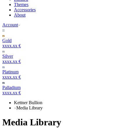
Themes
Accessories
About
Account
Gold
xxxx.xx €
Silver
xxxx.xx €
Platinum
xxxx.xx €
Palladium
xxxx.xx €
Kettner Bullion
Media Library
Media Library