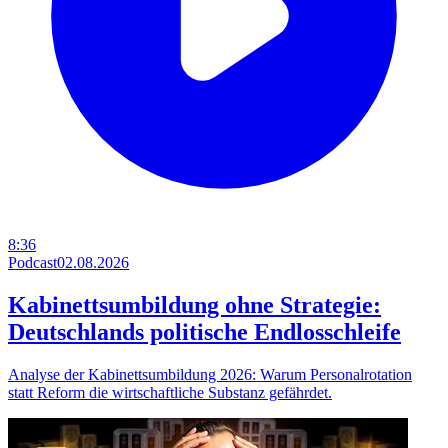
8:36
Podcast
02.08.2026
Kabinettsumbildung ohne Strategie:
Deutschlands politische Endlosschleife
Analyse der Kabinettsumbildung 2026: Warum Personalrotation
statt Reform die wirtschaftliche Substanz gefährdet.