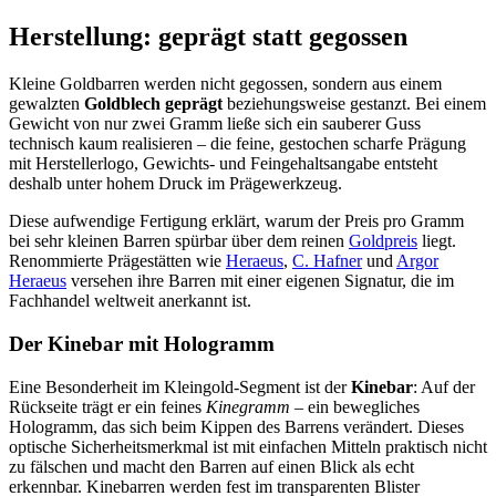
Herstellung: geprägt statt gegossen
Kleine Goldbarren werden nicht gegossen, sondern aus einem
gewalzten
Goldblech geprägt
beziehungsweise gestanzt. Bei einem
Gewicht von nur zwei Gramm ließe sich ein sauberer Guss
technisch kaum realisieren – die feine, gestochen scharfe Prägung
mit Herstellerlogo, Gewichts- und Feingehaltsangabe entsteht
deshalb unter hohem Druck im Prägewerkzeug.
Diese aufwendige Fertigung erklärt, warum der Preis pro Gramm
bei sehr kleinen Barren spürbar über dem reinen
Goldpreis
liegt.
Renommierte Prägestätten wie
Heraeus
,
C. Hafner
und
Argor
Heraeus
versehen ihre Barren mit einer eigenen Signatur, die im
Fachhandel weltweit anerkannt ist.
Der Kinebar mit Hologramm
Eine Besonderheit im Kleingold-Segment ist der
Kinebar
: Auf der
Rückseite trägt er ein feines
Kinegramm
– ein bewegliches
Hologramm, das sich beim Kippen des Barrens verändert. Dieses
optische Sicherheitsmerkmal ist mit einfachen Mitteln praktisch nicht
zu fälschen und macht den Barren auf einen Blick als echt
erkennbar. Kinebarren werden fest im transparenten Blister