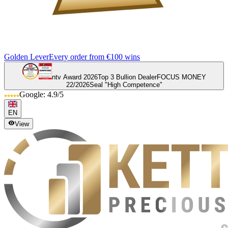
Golden Lever
Every order from €100 wins
ntv Award 2026
Top 3 Bullion Dealer
FOCUS MONEY
22/2026
Seal "High Competence"
Google: 4.9/5
EN
View