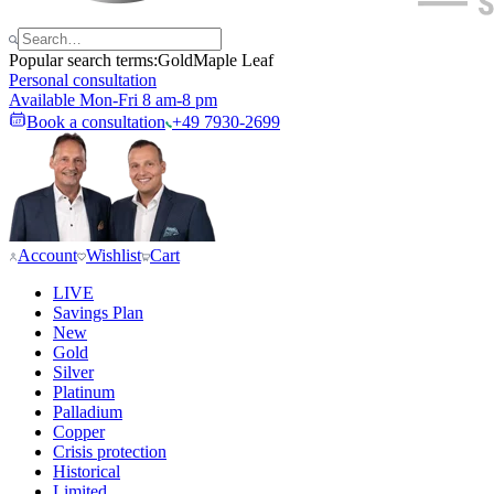
Popular search terms:
Gold
Maple Leaf
Personal consultation
Available Mon-Fri 8 am-8 pm
Book a consultation
+49 7930-2699
Account
Wishlist
Cart
LIVE
Savings Plan
New
Gold
Silver
Platinum
Palladium
Copper
Crisis protection
Historical
Limited