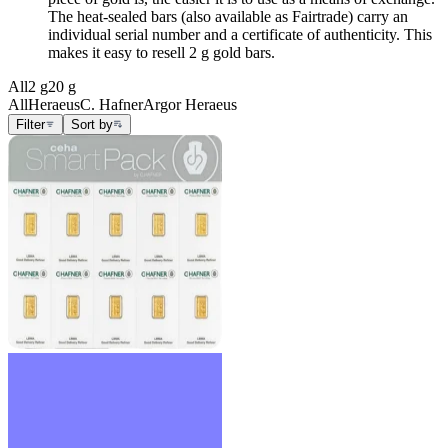
The heat-sealed bars (also available as Fairtrade) carry an
individual serial number and a certificate of authenticity. This
makes it easy to resell 2 g gold bars.
All
2 g
20 g
All
Heraeus
C. Hafner
Argor Heraeus
Filter
Sort by