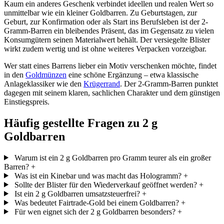
Kaum ein anderes Geschenk verbindet ideellen und realen Wert so
unmittelbar wie ein kleiner Goldbarren. Zu Geburtstagen, zur
Geburt, zur Konfirmation oder als Start ins Berufsleben ist der 2-
Gramm-Barren ein bleibendes Präsent, das im Gegensatz zu vielen
Konsumgütern seinen Materialwert behält. Der versiegelte Blister
wirkt zudem wertig und ist ohne weiteres Verpacken vorzeigbar.
Wer statt eines Barrens lieber ein Motiv verschenken möchte, findet
in den
Goldmünzen
eine schöne Ergänzung – etwa klassische
Anlageklassiker wie den
Krügerrand
. Der 2-Gramm-Barren punktet
dagegen mit seinem klaren, sachlichen Charakter und dem günstigen
Einstiegspreis.
Häufig gestellte Fragen zu 2 g
Goldbarren
Warum ist ein 2 g Goldbarren pro Gramm teurer als ein großer
Barren?
+
Was ist ein Kinebar und was macht das Hologramm?
+
Sollte der Blister für den Wiederverkauf geöffnet werden?
+
Ist ein 2 g Goldbarren umsatzsteuerfrei?
+
Was bedeutet Fairtrade-Gold bei einem Goldbarren?
+
Für wen eignet sich der 2 g Goldbarren besonders?
+