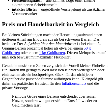
Herstellersignatur
– anerkanntes Logo einer LBMA-
akkreditierten Scheideanstalt
intakter Blister
– ungeöffnete Versiegelung als zusätzlicher
Vertrauensanker
Preis und Handelbarkeit im Vergleich
Bei kleinen Stückelungen macht der Herstellungsaufwand einen
größeren Anteil am Endpreis aus als bei schweren Barren. Das
bedeutet: Der
Aufschlag über den Materialwert
ist bei einem 2-
Gramm-Barren prozentual höher als etwa bei einem
50 g
Goldbarren
oder einem
1 kg Goldbarren
. Diesen Mehrpreis erkauft
man sich bewusst mit maximaler Flexibilität.
Gerade in unsicheren Zeiten zeigt sich der Vorteil kleiner Einheiten:
Ein Barren mit geringem Wert lässt sich leichter weitergeben oder
eintauschen als ein hochpreisiges Stück, für das nicht jeder
Gegenüber die passende Summe aufbringen kann. Kleingold gilt
daher als praktischer Baustein für den
Inflationsschutz
und die
private Vorsorge.
Nicht die Größe eines Barrens entscheidet über seinen
Nutzen, sondern wie gut er sich im Ernstfall wieder zu
Geld machen lässt.