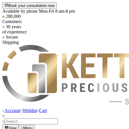
Book your consultation now
Available by phone Mon-Fri 8 am-8 pm
280,000
Customers
30 years
of experience
Secure
Shipping
Account
Wishlist
Cart
View
Menu