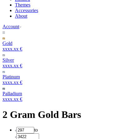
Themes
Accessories
About
Account
Gold
xxxx.xx €
Silver
xxxx.xx €
Platinum
xxxx.xx €
Palladium
xxxx.xx €
2 Gram Gold Bars
to