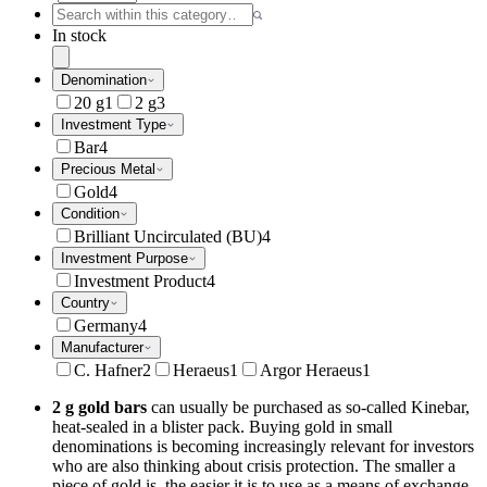
In stock
Denomination
20 g
1
2 g
3
Investment Type
Bar
4
Precious Metal
Gold
4
Condition
Brilliant Uncirculated (BU)
4
Investment Purpose
Investment Product
4
Country
Germany
4
Manufacturer
C. Hafner
2
Heraeus
1
Argor Heraeus
1
2 g gold bars
can usually be purchased as so-called Kinebar,
heat-sealed in a blister pack. Buying gold in small
denominations is becoming increasingly relevant for investors
who are also thinking about crisis protection. The smaller a
piece of gold is, the easier it is to use as a means of exchange.