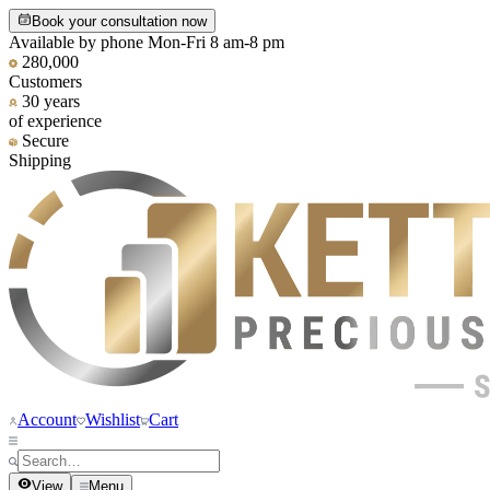
Book your consultation now
Available by phone Mon-Fri 8 am-8 pm
280,000
Customers
30 years
of experience
Secure
Shipping
Account
Wishlist
Cart
View
Menu