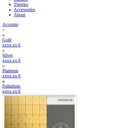
Themes
Accessories
About
Account
Gold
xxxx.xx €
Silver
xxxx.xx €
Platinum
xxxx.xx €
Palladium
xxxx.xx €