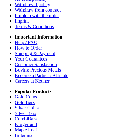
Withdrawal policy
Withdraw from contract
Problem with the order
Imprint
Terms & Conditions
Important Information
Help / FAQ
How to Order
Shipping & Payment
Your Guarantees
Customer Satisfaction
Buying Precious Metals
Become a Partner / Affiliate
Careers at Kettner
Popular Products
Gold Coins
Gold Bars
Silver Coins
Silver Bars
CombiBars
Krugerrand
Maple Leaf
Britannia