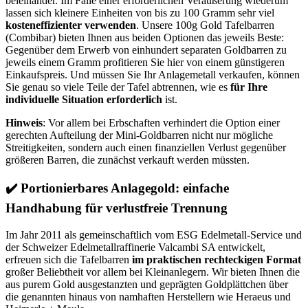
beieinander. Im Falle einer erforderlichen Veräußerung wiederum
lassen sich kleinere Einheiten von bis zu 100 Gramm sehr viel
kosteneffizienter verwenden
. Unsere 100g Gold Tafelbarren
(Combibar) bieten Ihnen aus beiden Optionen das jeweils Beste:
Gegenüber dem Erwerb von einhundert separaten Goldbarren zu
jeweils einem Gramm profitieren Sie hier von einem günstigeren
Einkaufspreis. Und müssen Sie Ihr Anlagemetall verkaufen, können
Sie genau so viele Teile der Tafel abtrennen, wie es
für Ihre
individuelle Situation erforderlich
ist.
Hinweis
: Vor allem bei Erbschaften verhindert die Option einer
gerechten Aufteilung der Mini-Goldbarren nicht nur mögliche
Streitigkeiten, sondern auch einen finanziellen Verlust gegenüber
größeren Barren, die zunächst verkauft werden müssten.
✔️
Portionierbares Anlagegold: einfache
Handhabung für verlustfreie Trennung
Im Jahr 2011 als gemeinschaftlich vom ESG Edelmetall-Service und
der Schweizer Edelmetallraffinerie Valcambi SA entwickelt,
erfreuen sich die Tafelbarren
im praktischen rechteckigen Format
großer Beliebtheit vor allem bei Kleinanlegern. Wir bieten Ihnen die
aus purem Gold ausgestanzten und geprägten Goldplättchen über
die genannten hinaus von namhaften Herstellern wie Heraeus und