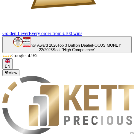
Golden Lever
Every order from €100 wins
ntv Award 2026
Top 3 Bullion Dealer
FOCUS MONEY
22/2026
Seal "High Competence"
Google: 4.9/5
EN
View