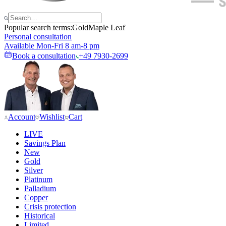
Popular search terms:
Gold
Maple Leaf
Personal consultation
Available Mon-Fri 8 am-8 pm
Book a consultation
+49 7930-2699
Account
Wishlist
Cart
LIVE
Savings Plan
New
Gold
Silver
Platinum
Palladium
Copper
Crisis protection
Historical
Limited