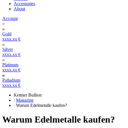
Accessories
About
Account
Gold
xxxx.xx €
Silver
xxxx.xx €
Platinum
xxxx.xx €
Palladium
xxxx.xx €
Kettner Bullion
Magazine
Warum Edelmetalle kaufen?
Warum Edelmetalle kaufen?