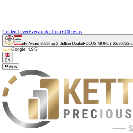
Golden Lever
Every order from €100 wins
ntv Award 2026
Top 3 Bullion Dealer
FOCUS MONEY 22/2026
Sea
Google: 4.9/5
EN
View