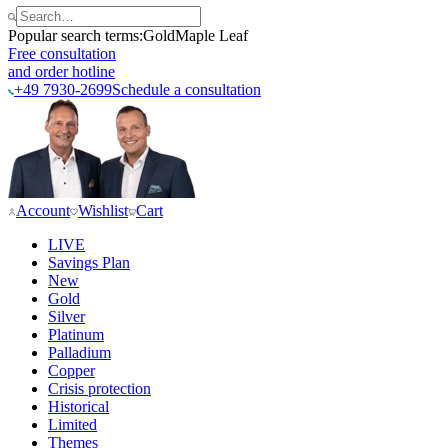
Popular search terms:
Gold
Maple Leaf
Free consultation
and order hotline
+49 7930-2699
Schedule a consultation
Account
Wishlist
Cart
LIVE
Savings Plan
New
Gold
Silver
Platinum
Palladium
Copper
Crisis protection
Historical
Limited
Themes