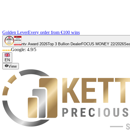
Golden Lever
Every order from €100 wins
ntv Award 2026
Top 3 Bullion Dealer
FOCUS MONEY 22/2026
Sea
Google: 4.9/5
EN
View