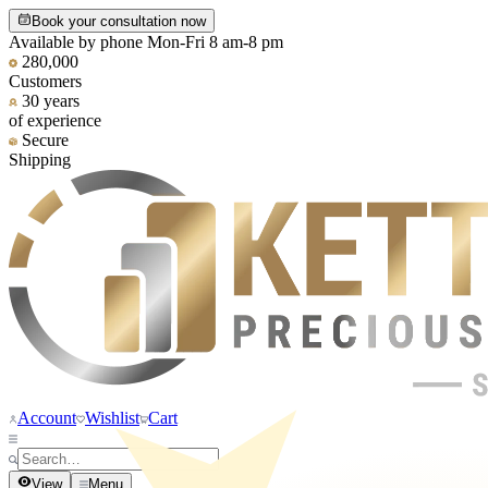
Book your consultation now
Available by phone Mon-Fri 8 am-8 pm
280,000
Customers
30 years
of experience
Secure
Shipping
Account
Wishlist
Cart
View
Menu