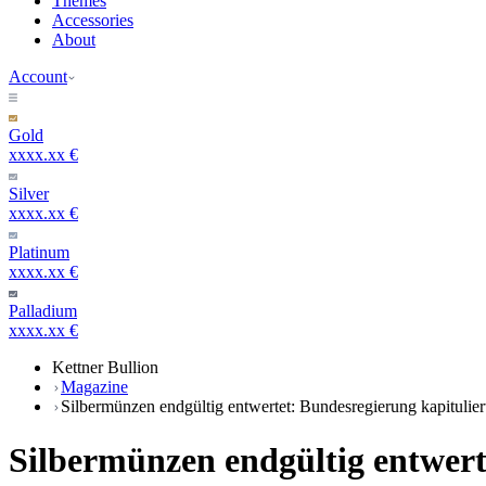
Themes
Accessories
About
Account
Gold
xxxx.xx €
Silver
xxxx.xx €
Platinum
xxxx.xx €
Palladium
xxxx.xx €
Kettner Bullion
Magazine
Silbermünzen endgültig entwertet: Bundesregierung kapitulier
Silbermünzen endgültig entwerte