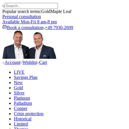
Popular search terms:
Gold
Maple Leaf
Personal consultation
Available Mon-Fri 8 am-8 pm
Book a consultation
+49 7930-2699
Account
Wishlist
Cart
LIVE
Savings Plan
New
Gold
Silver
Platinum
Palladium
Copper
Crisis protection
Historical
Limited