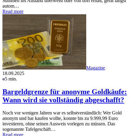
Summen ins Ausland überweist oder von dort erhält, gerät längst
autom…
Read more
Magazine
18.09.2025
5 min.
Bargeldgrenze für anonyme Goldkäufe:
Wann wird sie vollständig abgeschafft?
Noch vor wenigen Jahren war es selbstverständlich: Wer Gold
anonym und bar kaufen wollte, konnte bis zu 9.999,99 Euro
investieren, ohne seinen Ausweis vorlegen zu müssen. Das
sogenannte Tafelgeschäft…
Read more