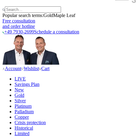
Popular search terms:
Gold
Maple Leaf
Free consultation
and order hotline
+49 7930-2699
Schedule a consultation
Account
Wishlist
Cart
LIVE
Savings Plan
New
Gold
Silver
Platinum
Palladium
Copper
Crisis protection
Historical
Limited