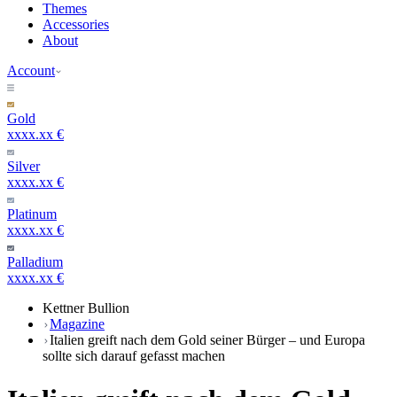
Themes
Accessories
About
Account
Gold
xxxx.xx €
Silver
xxxx.xx €
Platinum
xxxx.xx €
Palladium
xxxx.xx €
Kettner Bullion
Magazine
Italien greift nach dem Gold seiner Bürger – und Europa
sollte sich darauf gefasst machen