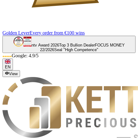
Golden Lever
Every order from €100 wins
ntv Award 2026
Top 3 Bullion Dealer
FOCUS MONEY
22/2026
Seal "High Competence"
Google: 4.9/5
EN
View