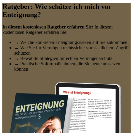
Ratgeber: Wie schütze ich mich vor
Enteignung?
In diesem kostenlosen Ratgeber erfahren Sie:
In diesem
kostenlosen Ratgeber erfahren Sie:
→ Welche konkreten Enteignungsrisiken auf Sie zukommen
→ Wie Sie Ihr Vermögen rechtssicher vor staatlichem Zugriff
schützen
→ Bewährte Strategien für echten Vermögensschutz
→ Praktische Sofortmaßnahmen, die Sie heute umsetzen
können