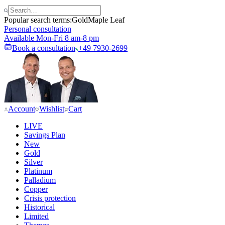
Popular search terms:
Gold
Maple Leaf
Personal consultation
Available Mon-Fri 8 am-8 pm
Book a consultation
+49 7930-2699
Account
Wishlist
Cart
LIVE
Savings Plan
New
Gold
Silver
Platinum
Palladium
Copper
Crisis protection
Historical
Limited