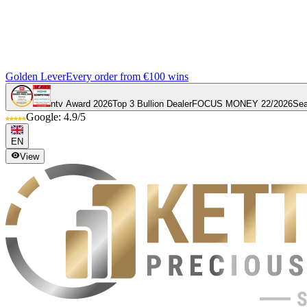
Golden Lever
Every order from €100 wins
ntv Award 2026
Top 3 Bullion Dealer
FOCUS MONEY 22/2026
Sea
Google: 4.9/5
EN
View