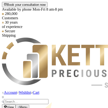
Book your consultation now
Available by phone Mon-Fri 8 am-8 pm
280,000
Customers
30 years
of experience
Secure
Shipping
Account
Wishlist
Cart
View
Menu