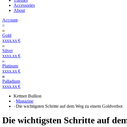
Themes
Accessories
About
Account
Gold
xxxx.xx €
Silver
xxxx.xx €
Platinum
xxxx.xx €
Palladium
xxxx.xx €
Kettner Bullion
Magazine
Die wichtigsten Schritte auf dem Weg zu einem Goldverbot
Die wichtigsten Schritte auf d