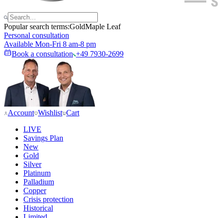
Popular search terms:
Gold
Maple Leaf
Personal consultation
Available Mon-Fri 8 am-8 pm
Book a consultation
+49 7930-2699
Account
Wishlist
Cart
LIVE
Savings Plan
New
Gold
Silver
Platinum
Palladium
Copper
Crisis protection
Historical
Limited