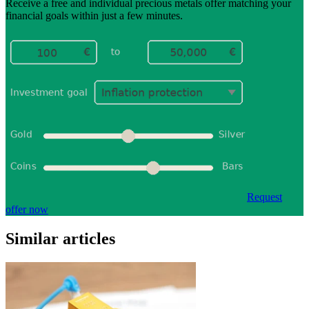
Receive a free and individual precious metals offer matching your
financial goals within just a few minutes.
Request
offer now
Similar articles