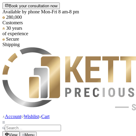
Book your consultation now
Available by phone Mon-Fri 8 am-8 pm
280,000
Customers
30 years
of experience
Secure
Shipping
Account
Wishlist
Cart
View
Menu