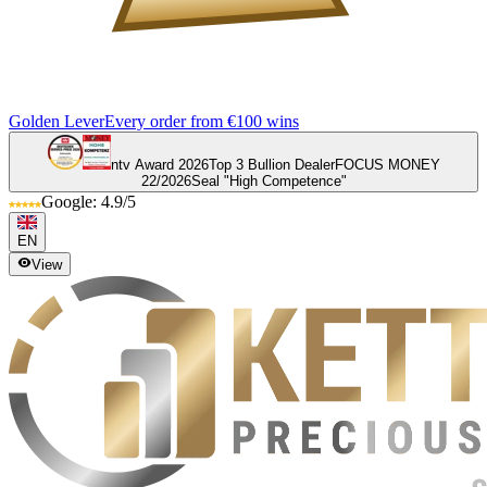
Golden Lever
Every order from €100 wins
ntv Award 2026
Top 3 Bullion Dealer
FOCUS MONEY
22/2026
Seal "High Competence"
Google: 4.9/5
EN
View