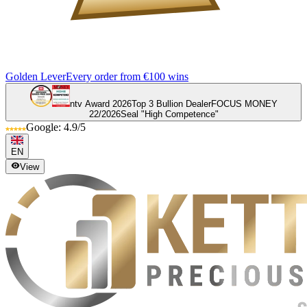
Golden Lever
Every order from €100 wins
ntv Award 2026
Top 3 Bullion Dealer
FOCUS MONEY
22/2026
Seal "High Competence"
Google: 4.9/5
EN
View