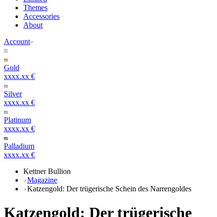
Themes
Accessories
About
Account
Gold
xxxx.xx €
Silver
xxxx.xx €
Platinum
xxxx.xx €
Palladium
xxxx.xx €
Kettner Bullion
Magazine
Katzengold: Der trügerische Schein des Narrengoldes
Katzengold: Der trügerische