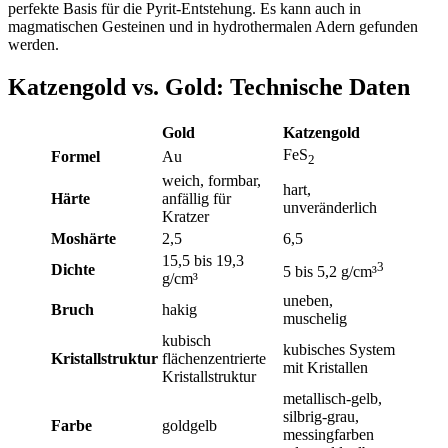
perfekte Basis für die Pyrit-Entstehung. Es kann auch in
magmatischen Gesteinen und in hydrothermalen Adern gefunden
werden.
Katzengold vs. Gold: Technische Daten
Gold
Katzengold
FeS
Formel
Au
2
weich, formbar,
hart,
Härte
anfällig für
unveränderlich
Kratzer
Moshärte
2,5
6,5
15,5 bis 19,3
3
Dichte
5 bis 5,2 g/cm³
g/cm³
uneben,
Bruch
hakig
muschelig
kubisch
kubisches System
Kristallstruktur
flächenzentrierte
mit Kristallen
Kristallstruktur
metallisch-gelb,
silbrig-grau,
Farbe
goldgelb
messingfarben