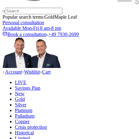
Popular search terms:
Gold
Maple Leaf
Personal consultation
Available Mon-Fri 8 am-8 pm
Book a consultation
+49 7930-2699
Account
Wishlist
Cart
LIVE
Savings Plan
New
Gold
Silver
Platinum
Palladium
Copper
Crisis protection
Historical
Limited