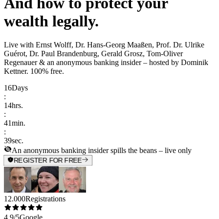
And how to protect your
wealth legally.
Live with
Ernst Wolff, Dr. Hans-Georg Maaßen, Prof. Dr. Ulrike
Guérot, Dr. Paul Brandenburg, Gerald Grosz, Tom-Oliver
Regenauer & an anonymous banking insider
– hosted by
Dominik
Kettner
.
100% free.
16
Days
:
14
hrs.
:
41
min.
:
39
sec.
An anonymous banking insider spills the beans – live only
REGISTER FOR FREE
12.000
Registrations
4,9/5
Google