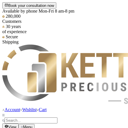
Book your consultation now
Available by phone Mon-Fri 8 am-8 pm
280,000
Customers
30 years
of experience
Secure
Shipping
Account
Wishlist
Cart
View
Menu