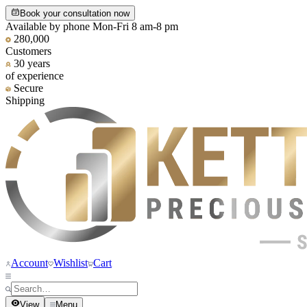
Book your consultation now
Available by phone Mon-Fri 8 am-8 pm
280,000
Customers
30 years
of experience
Secure
Shipping
Account
Wishlist
Cart
View
Menu