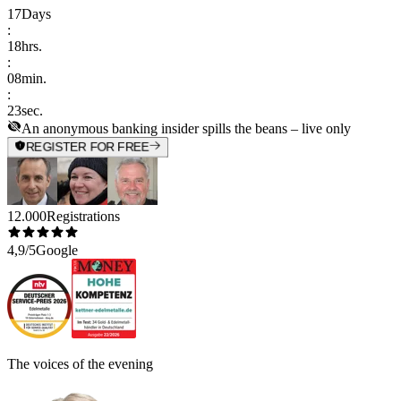
17
Days
:
18
hrs.
:
08
min.
:
23
sec.
An anonymous banking insider spills the beans – live only
REGISTER FOR FREE
12.000
Registrations
4,9/5
Google
The voices of the evening