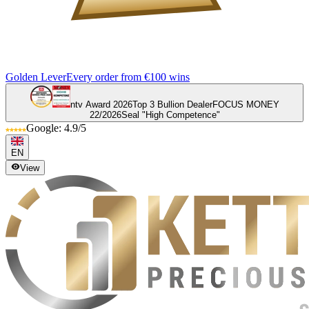
Golden Lever
Every order from €100 wins
ntv Award 2026
Top 3 Bullion Dealer
FOCUS MONEY
22/2026
Seal "High Competence"
Google: 4.9/5
EN
View