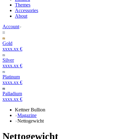
Themes
Accessories
About
Account
Gold
xxxx.xx €
Silver
xxxx.xx €
Platinum
xxxx.xx €
Palladium
xxxx.xx €
Kettner Bullion
Magazine
Nettogewicht
Nettogewicht