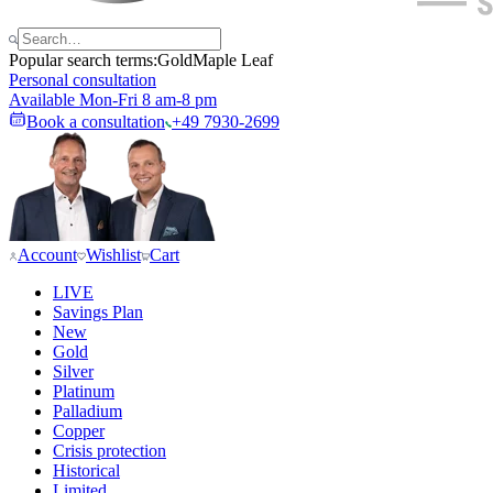
Popular search terms:
Gold
Maple Leaf
Personal consultation
Available Mon-Fri 8 am-8 pm
Book a consultation
+49 7930-2699
Account
Wishlist
Cart
LIVE
Savings Plan
New
Gold
Silver
Platinum
Palladium
Copper
Crisis protection
Historical
Limited