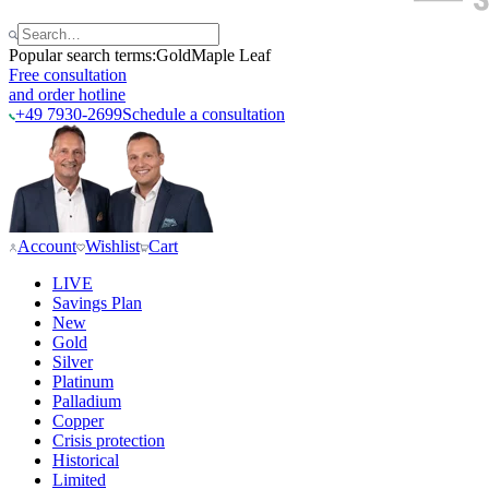
Popular search terms:
Gold
Maple Leaf
Free consultation
and order hotline
+49 7930-2699
Schedule a consultation
Account
Wishlist
Cart
LIVE
Savings Plan
New
Gold
Silver
Platinum
Palladium
Copper
Crisis protection
Historical
Limited