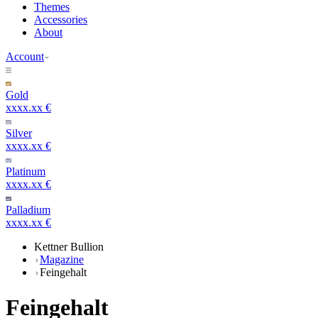
Themes
Accessories
About
Account
Gold
xxxx.xx €
Silver
xxxx.xx €
Platinum
xxxx.xx €
Palladium
xxxx.xx €
Kettner Bullion
Magazine
Feingehalt
Feingehalt