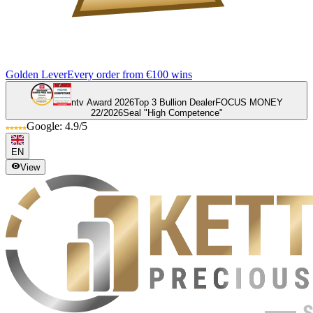
Golden Lever
Every order from €100 wins
ntv Award 2026
Top 3 Bullion Dealer
FOCUS MONEY
22/2026
Seal "High Competence"
Google: 4.9/5
EN
View