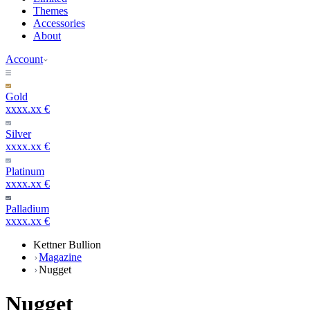
Themes
Accessories
About
Account
Gold
xxxx.xx €
Silver
xxxx.xx €
Platinum
xxxx.xx €
Palladium
xxxx.xx €
Kettner Bullion
Magazine
Nugget
Nugget