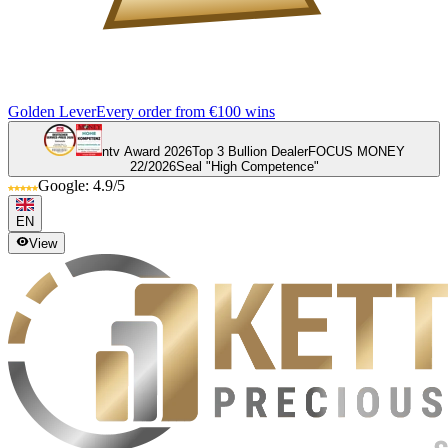
Golden Lever
Every order from €100 wins
ntv Award 2026
Top 3 Bullion Dealer
FOCUS MONEY
22/2026
Seal "High Competence"
Google: 4.9/5
EN
View