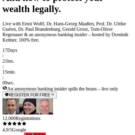
wealth legally.
Live with
Ernst Wolff, Dr. Hans-Georg Maaßen, Prof. Dr. Ulrike
Guérot, Dr. Paul Brandenburg, Gerald Grosz, Tom-Oliver
Regenauer & an anonymous banking insider
– hosted by
Dominik
Kettner
.
100% free.
17
Days
:
21
hrs.
:
15
min.
:
09
sec.
An anonymous banking insider spills the beans – live only
REGISTER FOR FREE
12.000
Registrations
4,9/5
Google