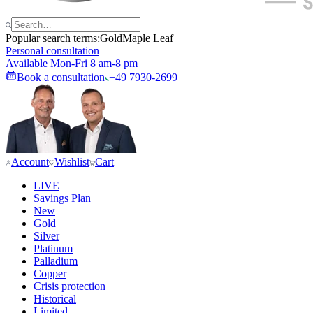
Popular search terms:
Gold
Maple Leaf
Personal consultation
Available Mon-Fri 8 am-8 pm
Book a consultation
+49 7930-2699
Account
Wishlist
Cart
LIVE
Savings Plan
New
Gold
Silver
Platinum
Palladium
Copper
Crisis protection
Historical
Limited