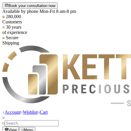
Book your consultation now
Available by phone Mon-Fri 8 am-8 pm
280,000
Customers
30 years
of experience
Secure
Shipping
Account
Wishlist
Cart
View
Menu