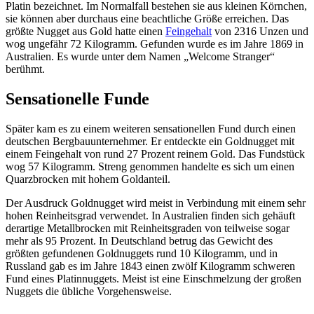
Platin bezeichnet. Im Normalfall bestehen sie aus kleinen Körnchen,
sie können aber durchaus eine beachtliche Größe erreichen. Das
größte Nugget aus Gold hatte einen
Feingehalt
von 2316 Unzen und
wog ungefähr 72 Kilogramm. Gefunden wurde es im Jahre 1869 in
Australien. Es wurde unter dem Namen „Welcome Stranger“
berühmt.
Sensationelle Funde
Später kam es zu einem weiteren sensationellen Fund durch einen
deutschen Bergbauunternehmer. Er entdeckte ein Goldnugget mit
einem Feingehalt von rund 27 Prozent reinem Gold. Das Fundstück
wog 57 Kilogramm. Streng genommen handelte es sich um einen
Quarzbrocken mit hohem Goldanteil.
Der Ausdruck Goldnugget wird meist in Verbindung mit einem sehr
hohen Reinheitsgrad verwendet. In Australien finden sich gehäuft
derartige Metallbrocken mit Reinheitsgraden von teilweise sogar
mehr als 95 Prozent. In Deutschland betrug das Gewicht des
größten gefundenen Goldnuggets rund 10 Kilogramm, und in
Russland gab es im Jahre 1843 einen zwölf Kilogramm schweren
Fund eines Platinnuggets. Meist ist eine Einschmelzung der großen
Nuggets die übliche Vorgehensweise.