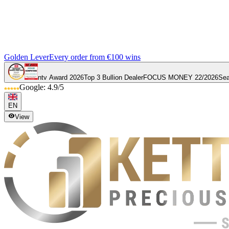
Golden Lever
Every order from €100 wins
ntv Award 2026
Top 3 Bullion Dealer
FOCUS MONEY 22/2026
Sea
Google: 4.9/5
EN
View