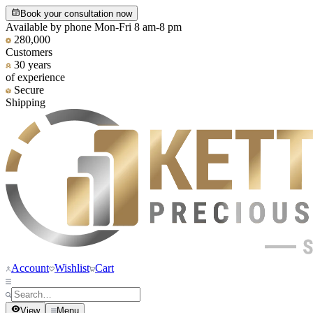
Book your consultation now
Available by phone Mon-Fri 8 am-8 pm
280,000
Customers
30 years
of experience
Secure
Shipping
Account
Wishlist
Cart
View
Menu