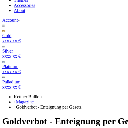
Themes
Accessories
About
Account
Gold
xxxx.xx €
Silver
xxxx.xx €
Platinum
xxxx.xx €
Palladium
xxxx.xx €
Kettner Bullion
Magazine
Goldverbot - Enteignung per Gesetz
Goldverbot - Enteignung per Ge