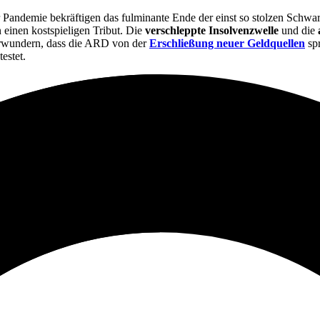
 Pandemie bekräftigen das fulminante Ende der einst so stolzen Schwar
 einen kostspieligen Tribut. Die
verschleppte Insolvenzwelle
und die
verwundern, dass die ARD von der
Erschließung neuer Geldquellen
sp
estet.