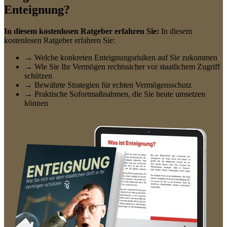
Enteignung?
In diesem kostenlosen Ratgeber erfahren Sie:
In diesem
kostenlosen Ratgeber erfahren Sie:
→ Welche konkreten Enteignungsrisiken auf Sie zukommen
→ Wie Sie Ihr Vermögen rechtssicher vor staatlichem Zugriff
schützen
→ Bewährte Strategien für echten Vermögensschutz
→ Praktische Sofortmaßnahmen, die Sie heute umsetzen
können