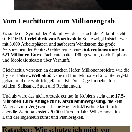
Vom Leuchtturm zum Millionengrab
Es sollte ein Symbol der Zukunft werden – doch die Zukunft steht
still: Die
Batteriefabrik von Northvolt
in Schleswig-Holstein war
mit 3.000 Arbeitsplätzen und sauberem Windstrom das große
Versprechen der Politik. Geblieben ist eine
Subventionsruine für
621 Millionen Euro
. Fachleute hatten früh gewarnt, doch Euphorie
und Ideologie siegten über Vernunft.
Gleichzeitig verrotten an deutschen Häfen Millionenprojekte wie die
Hybrid-Fähre
„Welt ahoi!“
, die mit fünf Millionen Euro Steuergeld
gebaut und nie wirklich gefahren ist. Drei Tage Probebetrieb –
seitdem Stillstand, Streit und Rechnungen.
Und als wäre das nicht grotesk genug: In Koblenz steht eine
17,5-
Millionen-Euro-Anlage zur Klärschlammvergasung
, die kein
Material zum Vergasen hat. Die Hightech-Maschine läuft nicht –
aber die Wartung kostet 220.000 Euro im Jahr. Willkommen im
Land der Ingenieurskunst und Planlosigkeit.
Ratgeber: Wie schütze ich mich vor