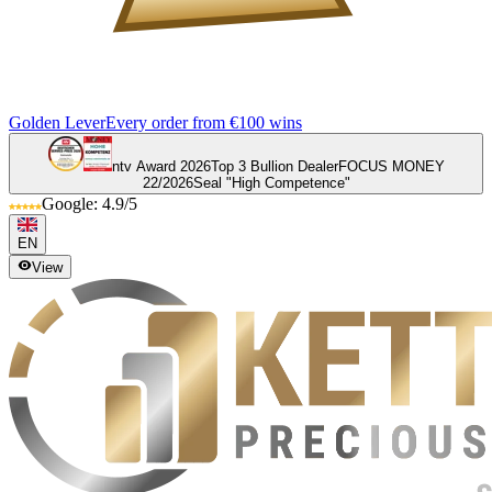
Golden Lever
Every order from €100 wins
ntv Award 2026
Top 3 Bullion Dealer
FOCUS MONEY
22/2026
Seal "High Competence"
Google: 4.9/5
EN
View