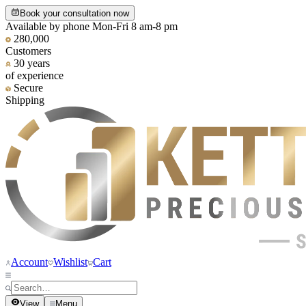
Book your consultation now
Available by phone Mon-Fri 8 am-8 pm
280,000
Customers
30 years
of experience
Secure
Shipping
Account
Wishlist
Cart
View
Menu