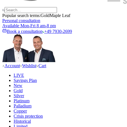
Popular search terms:
Gold
Maple Leaf
Personal consultation
Available Mon-Fri 8 am-8 pm
Book a consultation
+49 7930-2699
Account
Wishlist
Cart
LIVE
Savings Plan
New
Gold
Silver
Platinum
Palladium
Copper
Crisis protection
Historical
Limited