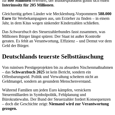
für
800 Millionen
erweitert, der Bundespräsident gönnt sich einen
Interimssitz für 205 Millionen
.
Gleichzeitig geben Länder wie Mecklenburg-Vorpommern
588.000
Euro
für Werbekampagnen aus, um Erzieher zu finden – in einem
Jahr, in dem Kitas wegen sinkender Kinderzahlen schließen.
Das
Schwarzbuch
des Steuerzahlerbundes fasst zusammen, was
Millionen Bürger längst spüren: Der Staat ist außer Kontrolle
geraten. Es fehlt an Verantwortung, Effizienz – und Demut vor dem
Geld der Bürger.
Deutschlands teuerste Selbsttäuschung
Von ruinösen Prestigeprojekten bis zu absurden Nischenmaßnahmen
– das
Schwarzbuch 2025
ist kein Bericht, sondern ein
Offenbarungseid. Politik und Verwaltung scheitern nicht an
Geldmangel, sondern an gesundem Menschenverstand.
Während Familien um jeden Euro kämpfen, versickern
Steuermilliarden in Symbolpolitik, Fehlplanung und
Bürokratiewahn. Der Bund der Steuerzahler fordert Konsequenzen
– doch die Geschichte zeigt:
Niemand wird zur Verantwortung
gezogen.