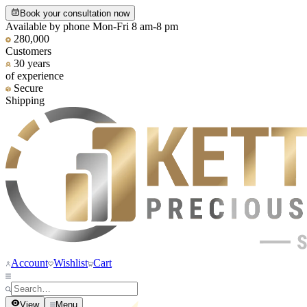
Book your consultation now
Available by phone Mon-Fri 8 am-8 pm
280,000
Customers
30 years
of experience
Secure
Shipping
Account
Wishlist
Cart
View
Menu