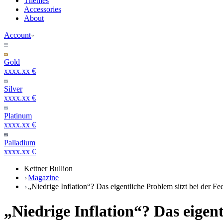
Themes
Accessories
About
Account
Gold
xxxx.xx €
Silver
xxxx.xx €
Platinum
xxxx.xx €
Palladium
xxxx.xx €
Kettner Bullion
Magazine
„Niedrige Inflation“? Das eigentliche Problem sitzt bei der Fe
„Niedrige Inflation“? Das eigent