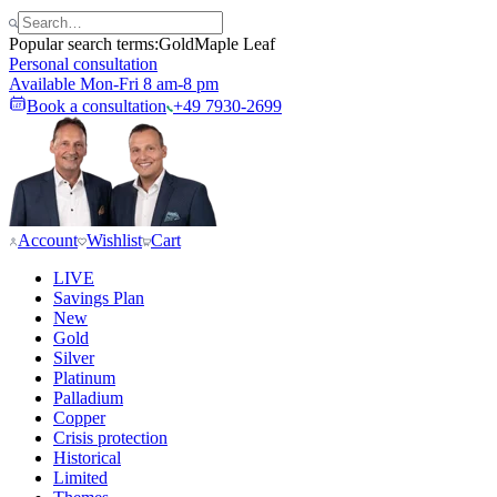
Popular search terms:
Gold
Maple Leaf
Personal consultation
Available Mon-Fri 8 am-8 pm
Book a consultation
+49 7930-2699
Account
Wishlist
Cart
LIVE
Savings Plan
New
Gold
Silver
Platinum
Palladium
Copper
Crisis protection
Historical
Limited