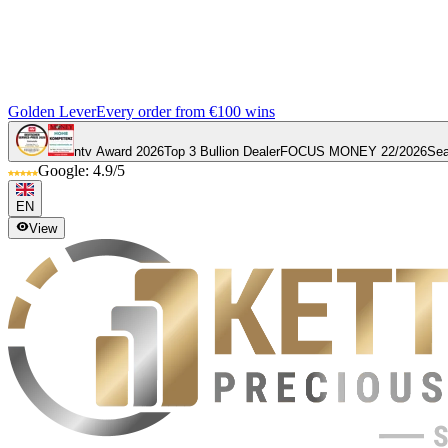
Golden Lever
Every order from €100 wins
ntv Award 2026
Top 3 Bullion Dealer
FOCUS MONEY 22/2026
Sea
Google: 4.9/5
EN
View