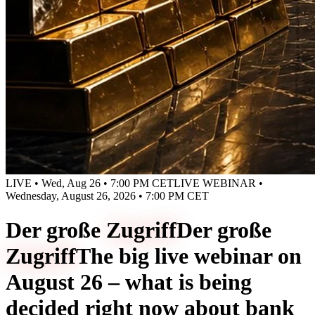
LIVE • Wed, Aug 26 • 7:00 PM CET
LIVE WEBINAR •
Wednesday, August 26, 2026 • 7:00 PM CET
Der große
Zugriff
Der große
Zugriff
The big live webinar on
August 26 – what is being
decided right now about bank