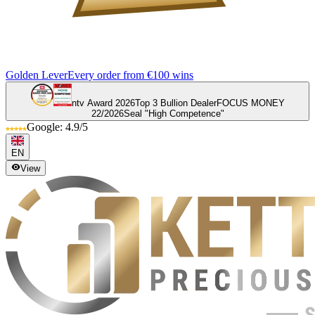
Golden Lever
Every order from €100 wins
ntv Award 2026
Top 3 Bullion Dealer
FOCUS MONEY
22/2026
Seal "High Competence"
Google: 4.9/5
EN
View