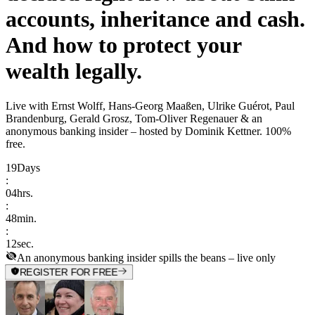
accounts, inheritance and cash.
And how to protect your
wealth legally.
Live with
Ernst Wolff, Hans-Georg Maaßen, Ulrike Guérot, Paul
Brandenburg, Gerald Grosz, Tom-Oliver Regenauer & an
anonymous banking insider
– hosted by
Dominik Kettner
.
100%
free.
19
Days
:
04
hrs.
:
48
min.
:
12
sec.
An anonymous banking insider spills the beans – live only
REGISTER FOR FREE