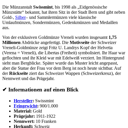
Die Münzanstalt
Swissmint
, bis 1998 als „Eidgenössische
Münzstätte“ bekannt, hat ihren Sitz in der Stadt Bern und gibt neben
Gold-,
Silber
– und Sammlermünzen viele klassische
Umlaufmünzen, Sondermünzen, Gedenkmünzen und Medaillen
aus.
Von der exklusiven Goldmünze Vreneli wurden insgesamt
1,75
Millionen
Abdrücke angefertigt. Die
Motivseite
der Schweizer
Vreneli-Goldmünze zeigt Fritz U. Landrys Kopf der Helvetia
(Verena = Vreneli), die Libertas (Freiheit) symbolisiert. Ihr Haar war
geflochten und ihr Kleid war mit Edelweiß verziert. Im Hintergrund
sieht man Bergblicke. Später wurde das Muster leicht angepasst,
aber die Statue der Frau vor dem Berg ist noch heute sichtbar. Auf
der
Rückseite
ziert das Schweizer Wappen (Schweizerkreuz), der
Nennwert und das Prägejahr.
✔ Informationen auf einen Blick
Hersteller
:
Swissmint
Feingewicht
:
900/1.000
Material:
Gold
Prägejahr:
1911-1922
Nennwert:
10 Franken
Herkunft:
Schweiz