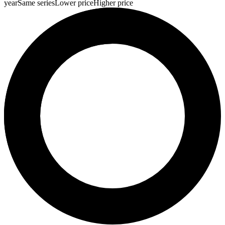
year
Same series
Lower price
Higher price