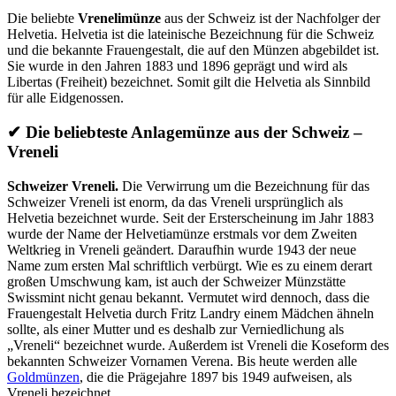
Die beliebte
Vrenelimünze
aus der Schweiz ist der Nachfolger der
Helvetia. Helvetia ist die lateinische Bezeichnung für die Schweiz
und die bekannte Frauengestalt, die auf den Münzen abgebildet ist.
Sie wurde in den Jahren 1883 und 1896 geprägt und wird als
Libertas (Freiheit) bezeichnet. Somit gilt die Helvetia als Sinnbild
für alle Eidgenossen.
✔ Die beliebteste Anlagemünze aus der Schweiz –
Vreneli
Schweizer Vreneli.
Die Verwirrung um die Bezeichnung für das
Schweizer Vreneli ist enorm, da das Vreneli ursprünglich als
Helvetia bezeichnet wurde. Seit der Ersterscheinung im Jahr 1883
wurde der Name der Helvetiamünze erstmals vor dem Zweiten
Weltkrieg in Vreneli geändert. Daraufhin wurde 1943 der neue
Name zum ersten Mal schriftlich verbürgt. Wie es zu einem derart
großen Umschwung kam, ist auch der Schweizer Münzstätte
Swissmint nicht genau bekannt. Vermutet wird dennoch, dass die
Frauengestalt Helvetia durch Fritz Landry einem Mädchen ähneln
sollte, als einer Mutter und es deshalb zur Verniedlichung als
„Vreneli“ bezeichnet wurde. Außerdem ist Vreneli die Koseform des
bekannten Schweizer Vornamen Verena. Bis heute werden alle
Goldmünzen
, die die Prägejahre 1897 bis 1949 aufweisen, als
Vreneli bezeichnet.