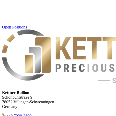
Open Positions
Kettner Bullion
Schönbühlstraße 9
78052 Villingen-Schwenningen
Germany
+49 7930-2699