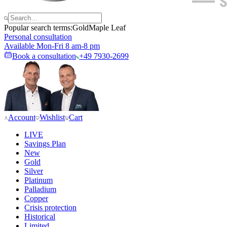
Popular search terms:
Gold
Maple Leaf
Personal consultation
Available Mon-Fri 8 am-8 pm
Book a consultation
+49 7930-2699
Account
Wishlist
Cart
LIVE
Savings Plan
New
Gold
Silver
Platinum
Palladium
Copper
Crisis protection
Historical
Limited