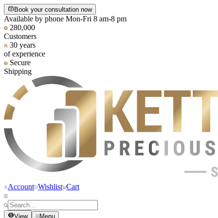
Book your consultation now
Available by phone Mon-Fri 8 am-8 pm
280,000
Customers
30 years
of experience
Secure
Shipping
Account
Wishlist
Cart
View
Menu