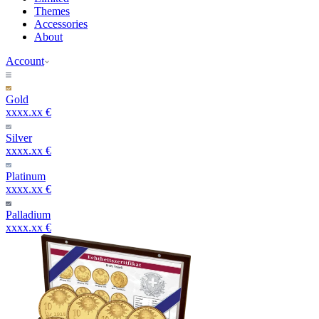
Themes
Accessories
About
Account
Gold
xxxx.xx €
Silver
xxxx.xx €
Platinum
xxxx.xx €
Palladium
xxxx.xx €