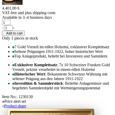
4.401,00 €
VAT-free and
plus shipping costs
Available in 3–4 business days
Add to cart
Only 1
pieces in stock
7 Gold Vreneli im edlen Holzetui, exklusiver Komplettsatz
Seltene Prägungen 1911-1922, hoher historischer Wert
Top Anlageprodukt, beliebt bei Investoren und Sammlern
Exklusiver Komplettsatz
: 7x 10 Schweizer Franken Gold
Vreneli, präzise verarbeitet in einem edlen Holzetui
Historischer Wert
: Bekannteste Schweizer Währung mit
seltener Prägung aus den Jahren 1911-1922
Investition & Sammlerstück
: Beliebte Anlagemünze und
begehrtes Sammlerobjekt mit Wertsteigerungspotential
Item No.: 1230130
Price alert
set
Product
share