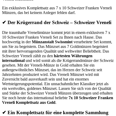
Ein exklusives Komplettsatz aus 7 x 10 Schweizer Franken Vreneli
Münzen, das bei keinem Anleger fehlen darf.
✔ Der Krügerrand der Schweiz – Schweizer Vreneli
Die traumhafte Vrenelimünze kommt jetzt in einem exklusiven 7 x
10 Schweizer Franken Vreneli Set zu Ihnen nach Hause. Das
hochwertig in der
Münzanstalt Swissmint
verarbeitete Set kommt,
um Sie zu begeistern. Das Münzset aus 7 Goldmünzen begeistert
mit ihrer hervorragenden Qualität und weltweiter Beliebtheit. Das
Schweizer Vreneli zählt zu den
härtesten Währungen
international
und wird somit als die Krügerrandmünze der Schweiz
gesehen. Mit der Vreneli-Münze in Gold erhalten Sie ein
außergewöhnliches Münzset, das im Herzen der Schweiz seit
Jahrzehnten produziert wird. Das Vreneli Münzset wird mit
Zuversicht bald ausverkauft sein und hat ein enormes
Wertsteigerungspotential. Ein unnachahmlicher Klassiker jetzt als
ein wertvolles, goldenes Münzset. Lassen Sie sich von der Qualität
und Stärke der Schweizer Vreneli Münzen überzeugen und erhalten
Sie noch heute das international beliebte
7x 10 Schweizer Franken
Vreneli Komplettsatz aus Gold
.
✔ Ein Komplettsatz für eine komplette Sammlung