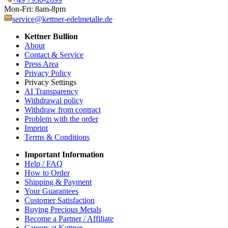
Mon-Fri: 8am-8pm
service@kettner-edelmetalle.de
Kettner Bullion
About
Contact & Service
Press Area
Privacy Policy
Privacy Settings
AI Transparency
Withdrawal policy
Withdraw from contract
Problem with the order
Imprint
Terms & Conditions
Important Information
Help / FAQ
How to Order
Shipping & Payment
Your Guarantees
Customer Satisfaction
Buying Precious Metals
Become a Partner / Affiliate
Careers at Kettner