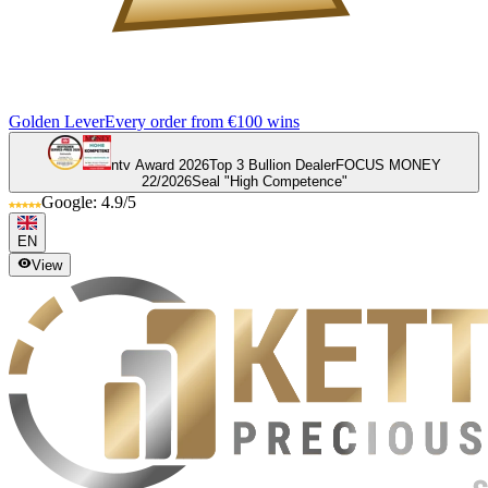
Golden Lever
Every order from €100 wins
ntv Award 2026
Top 3 Bullion Dealer
FOCUS MONEY
22/2026
Seal "High Competence"
Google: 4.9/5
EN
View