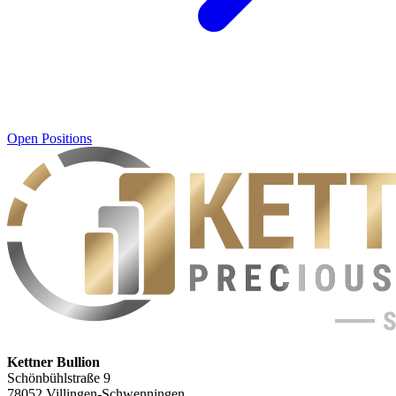
Open Positions
Kettner Bullion
Schönbühlstraße 9
78052 Villingen-Schwenningen