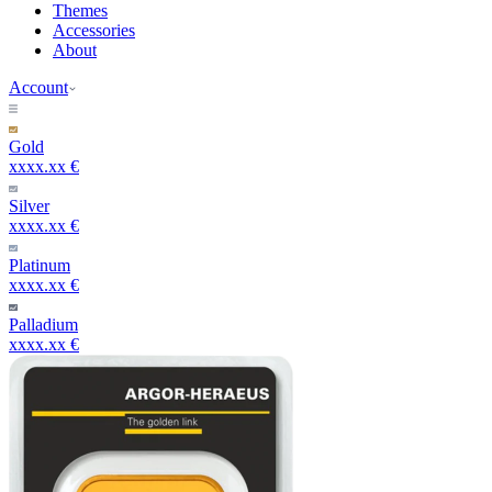
Themes
Accessories
About
Account
Gold
xxxx.xx €
Silver
xxxx.xx €
Platinum
xxxx.xx €
Palladium
xxxx.xx €