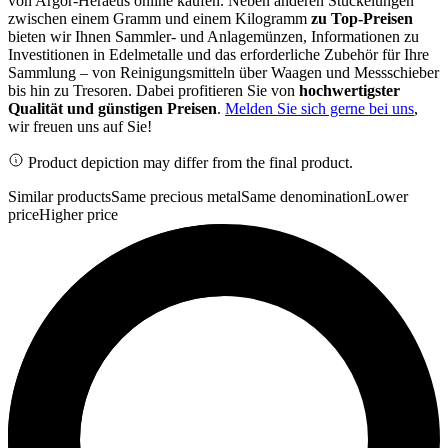
von Argor-Heraeus online kaufen. Neben anderen Stückelungen
zwischen einem Gramm und einem Kilogramm
zu Top-Preisen
bieten wir Ihnen Sammler- und Anlagemünzen, Informationen zu
Investitionen in Edelmetalle und das erforderliche Zubehör für Ihre
Sammlung – von Reinigungsmitteln über Waagen und Messschieber
bis hin zu Tresoren. Dabei profitieren Sie von
hochwertigster
Qualität und günstigen Preisen
.
Melden Sie sich gerne bei uns
,
wir freuen uns auf Sie!
Product depiction may differ from the final product.
Similar products
Same precious metal
Same denomination
Lower
price
Higher price