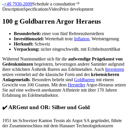
+49 7930-2699
Schedule a consultation
Description
Specifications
Video
Price development
100 g Goldbarren Argor Heraeus
Besonderheit:
einer von fünf Referenzherstellern
Investitionsziel:
Werterhalt trotz
Inflation
, Wertsteigerung
Herkunft:
Schweiz
Verpackung:
sicher eingeschweißt, mit Echtheitszertifikat
Während Numismatiker sich für die
aufwendige Prägekunst von
Gedenkmünzen
begeistern, bevorzugen andere Sammler aufgrund
ihrer schlichten Ästhetik Barren aus Edelmetallen. Auch
Investoren
setzen vermehrt auf die klassische Form und des
krisensicheren
Anlagemetalls
. Besonders beliebt sind
Goldbarren
mit einem
Gewicht von 100 Gramm. Mit dem
Hersteller
Argor-Heraeus setzen
Sie auf eine weltweit anerkannte Affinierie mit über 170 Jahren
Erfahrung im Edelmetallsektor.
✔️
ARGent und OR: Silber und Gold
1951 im Schweizer Kanton Tessin als Argor SA gegründet, führte
der Zusammenschluss mit dem Hanauer Technologiekonzern