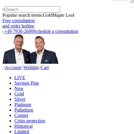
Popular search terms:
Gold
Maple Leaf
Free consultation
and order hotline
+49 7930-2699
Schedule a consultation
Account
Wishlist
Cart
LIVE
Savings Plan
New
Gold
Silver
Platinum
Palladium
Copper
Crisis protection
Historical
Limited