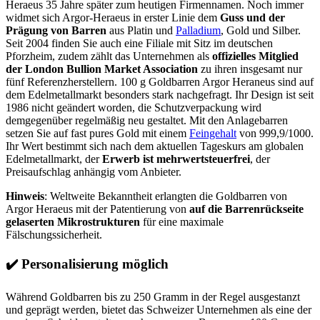
Heraeus 35 Jahre später zum heutigen Firmennamen. Noch immer
widmet sich Argor-Heraeus in erster Linie dem
Guss und der
Prägung von Barren
aus Platin und
Palladium
, Gold und Silber.
Seit 2004 finden Sie auch eine Filiale mit Sitz im deutschen
Pforzheim, zudem zählt das Unternehmen als
offizielles Mitglied
der London Bullion Market Association
zu ihren insgesamt nur
fünf Referenzherstellern. 100 g Goldbarren Argor Heraneus sind auf
dem Edelmetallmarkt besonders stark nachgefragt. Ihr Design ist seit
1986 nicht geändert worden, die Schutzverpackung wird
demgegenüber regelmäßig neu gestaltet. Mit den Anlagebarren
setzen Sie auf fast pures Gold mit einem
Feingehalt
von 999,9/1000.
Ihr Wert bestimmt sich nach dem aktuellen Tageskurs am globalen
Edelmetallmarkt, der
Erwerb ist mehrwertsteuerfrei
, der
Preisaufschlag anhängig vom Anbieter.
Hinweis
: Weltweite Bekanntheit erlangten die Goldbarren von
Argor Heraeus mit der Patentierung von
auf die Barrenrückseite
gelaserten Mikrostrukturen
für eine maximale
Fälschungssicherheit.
✔️
Personalisierung möglich
Während Goldbarren bis zu 250 Gramm in der Regel ausgestanzt
und geprägt werden, bietet das Schweizer Unternehmen als eine der