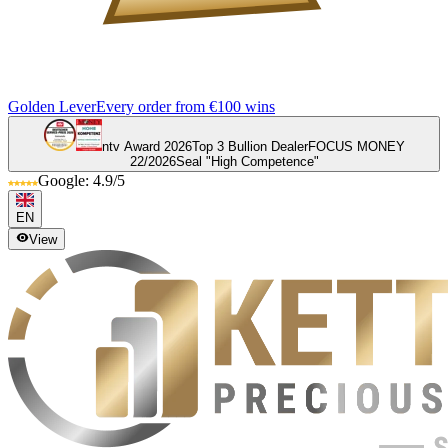
Golden Lever
Every order from €100 wins
ntv Award 2026
Top 3 Bullion Dealer
FOCUS MONEY
22/2026
Seal "High Competence"
Google: 4.9/5
EN
View