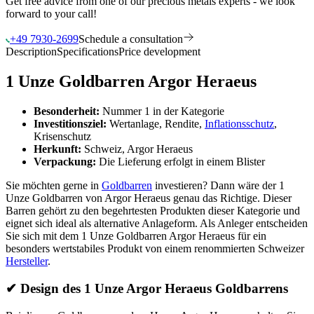
Get free advice from one of our precious metals experts - we look
forward to your call!
+49 7930-2699
Schedule a consultation
Description
Specifications
Price development
1 Unze Goldbarren Argor Heraeus
Besonderheit:
Nummer 1 in der Kategorie
Investitionsziel:
Wertanlage, Rendite,
Inflationsschutz
,
Krisenschutz
Herkunft:
Schweiz, Argor Heraeus
Verpackung:
Die Lieferung erfolgt in einem Blister
Sie möchten gerne in
Goldbarren
investieren? Dann wäre der 1
Unze Goldbarren von Argor Heraeus genau das Richtige. Dieser
Barren gehört zu den begehrtesten Produkten dieser Kategorie und
eignet sich ideal als alternative Anlageform. Als Anleger entscheiden
Sie sich mit dem 1 Unze Goldbarren Argor Heraeus für ein
besonders wertstabiles Produkt von einem renommierten Schweizer
Hersteller
.
✔
Design des 1 Unze Argor Heraeus Goldbarrens