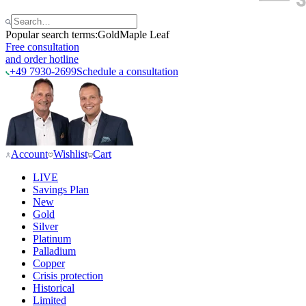
Popular search terms:
Gold
Maple Leaf
Free consultation
and order hotline
+49 7930-2699
Schedule a consultation
Account
Wishlist
Cart
LIVE
Savings Plan
New
Gold
Silver
Platinum
Palladium
Copper
Crisis protection
Historical
Limited