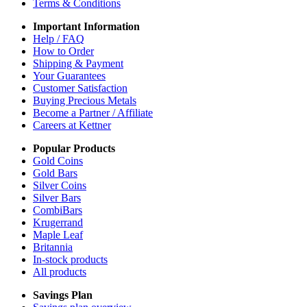
Terms & Conditions
Important Information
Help / FAQ
How to Order
Shipping & Payment
Your Guarantees
Customer Satisfaction
Buying Precious Metals
Become a Partner / Affiliate
Careers at Kettner
Popular Products
Gold Coins
Gold Bars
Silver Coins
Silver Bars
CombiBars
Krugerrand
Maple Leaf
Britannia
In-stock products
All products
Savings Plan