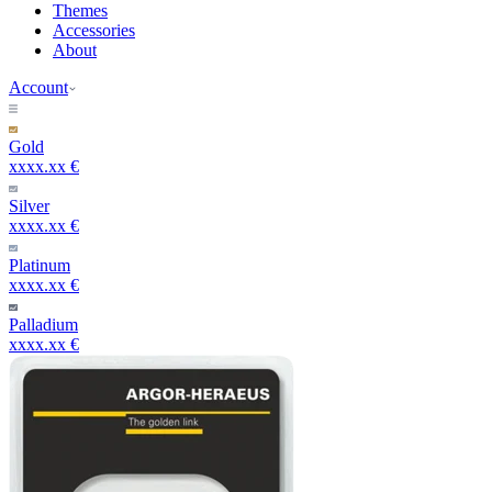
Themes
Accessories
About
Account
Gold
xxxx.xx €
Silver
xxxx.xx €
Platinum
xxxx.xx €
Palladium
xxxx.xx €