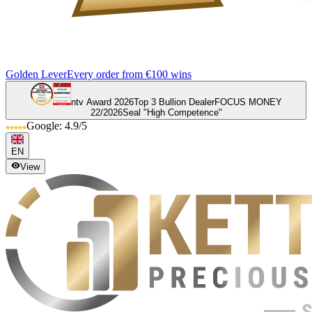
Golden Lever
Every order from €100 wins
ntv Award 2026
Top 3 Bullion Dealer
FOCUS MONEY
22/2026
Seal "High Competence"
Google: 4.9/5
EN
View