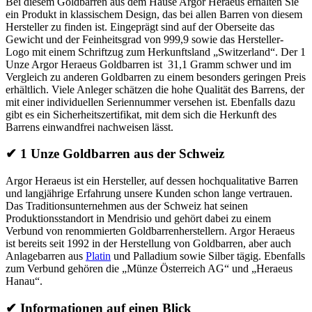
Bei diesem Goldbarren aus dem Hause Argor Heraeus erhalten Sie
ein Produkt in klassischem Design, das bei allen Barren von diesem
Hersteller zu finden ist. Eingeprägt sind auf der Oberseite das
Gewicht und der Feinheitsgrad von 999,9 sowie das Hersteller-
Logo mit einem Schriftzug zum Herkunftsland „Switzerland“. Der 1
Unze Argor Heraeus Goldbarren ist 31,1 Gramm schwer und im
Vergleich zu anderen Goldbarren zu einem besonders geringen Preis
erhältlich. Viele Anleger schätzen die hohe Qualität des Barrens, der
mit einer individuellen Seriennummer versehen ist. Ebenfalls dazu
gibt es ein Sicherheitszertifikat, mit dem sich die Herkunft des
Barrens einwandfrei nachweisen lässt.
✔
1 Unze Goldbarren aus der Schweiz
Argor Heraeus ist ein Hersteller, auf dessen hochqualitative Barren
und langjährige Erfahrung unsere Kunden schon lange vertrauen.
Das Traditionsunternehmen aus der Schweiz hat seinen
Produktionsstandort in Mendrisio und gehört dabei zu einem
Verbund von renommierten Goldbarrenherstellern. Argor Heraeus
ist bereits seit 1992 in der Herstellung von Goldbarren, aber auch
Anlagebarren aus
Platin
und Palladium sowie Silber tägig. Ebenfalls
zum Verbund gehören die „Münze Österreich AG“ und „Heraeus
Hanau“.
✔
Informationen auf einen Blick