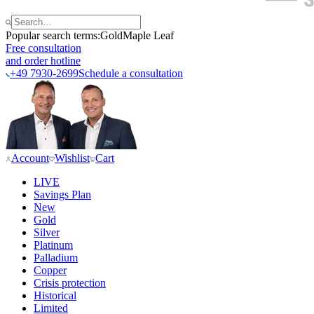
Popular search terms:
Gold
Maple Leaf
Free consultation
and order hotline
+49 7930-2699
Schedule a consultation
Account
Wishlist
Cart
LIVE
Savings Plan
New
Gold
Silver
Platinum
Palladium
Copper
Crisis protection
Historical
Limited