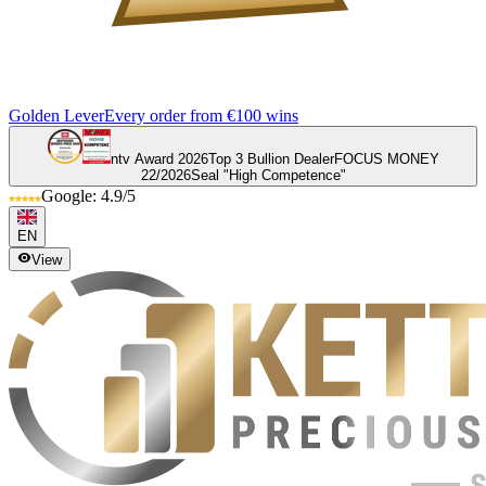
Golden Lever
Every order from €100 wins
ntv Award 2026
Top 3 Bullion Dealer
FOCUS MONEY
22/2026
Seal "High Competence"
Google: 4.9/5
EN
View