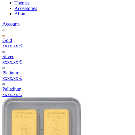
Themes
Accessories
About
Account
Gold
xxxx.xx €
Silver
xxxx.xx €
Platinum
xxxx.xx €
Palladium
xxxx.xx €