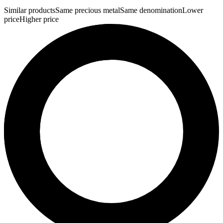
Similar products
Same precious metal
Same denomination
Lower
price
Higher price