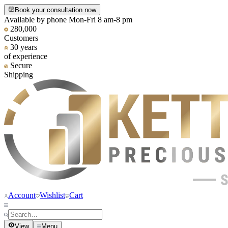
Book your consultation now
Available by phone Mon-Fri 8 am-8 pm
280,000
Customers
30 years
of experience
Secure
Shipping
Account
Wishlist
Cart
View
Menu