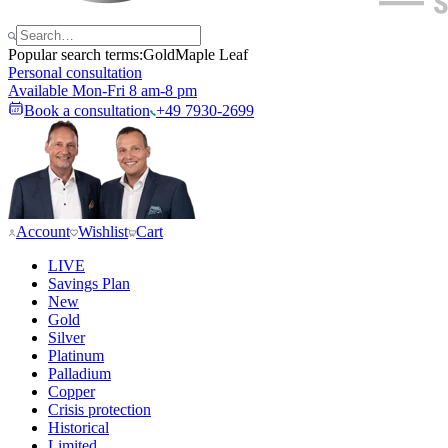
Popular search terms:
Gold
Maple Leaf
Personal consultation
Available Mon-Fri 8 am-8 pm
Book a consultation
+49 7930-2699
Account
Wishlist
Cart
LIVE
Savings Plan
New
Gold
Silver
Platinum
Palladium
Copper
Crisis protection
Historical
Limited