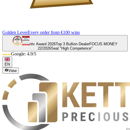
Golden Lever
Every order from €100 wins
ntv Award 2026
Top 3 Bullion Dealer
FOCUS MONEY
22/2026
Seal "High Competence"
Google: 4.9/5
EN
View