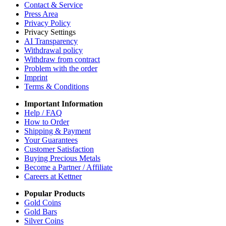
Contact & Service
Press Area
Privacy Policy
Privacy Settings
AI Transparency
Withdrawal policy
Withdraw from contract
Problem with the order
Imprint
Terms & Conditions
Important Information
Help / FAQ
How to Order
Shipping & Payment
Your Guarantees
Customer Satisfaction
Buying Precious Metals
Become a Partner / Affiliate
Careers at Kettner
Popular Products
Gold Coins
Gold Bars
Silver Coins