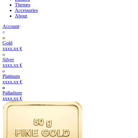
Themes
Accessories
About
Account
Gold
xxxx.xx €
Silver
xxxx.xx €
Platinum
xxxx.xx €
Palladium
xxxx.xx €