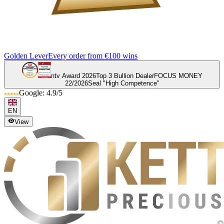
Golden Lever
Every order from €100 wins
ntv Award 2026
Top 3 Bullion Dealer
FOCUS MONEY
22/2026
Seal "High Competence"
Google: 4.9/5
EN
View