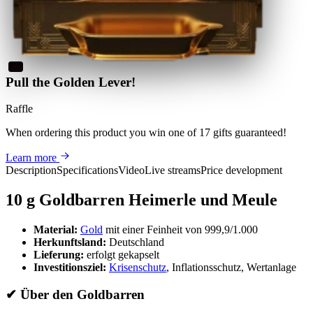
Pull the Golden Lever!
Raffle
When ordering this product
you win
one of 17 gifts guaranteed
!
Learn more
Description
Specifications
Video
Live streams
Price development
10 g Goldbarren Heimerle und Meule
Material:
Gold
mit einer Feinheit von 999,9/1.000
Herkunftsland:
Deutschland
Lieferung:
erfolgt gekapselt
Investitionsziel:
Krisenschutz
, Inflationsschutz, Wertanlage
✔
Über den Goldbarren