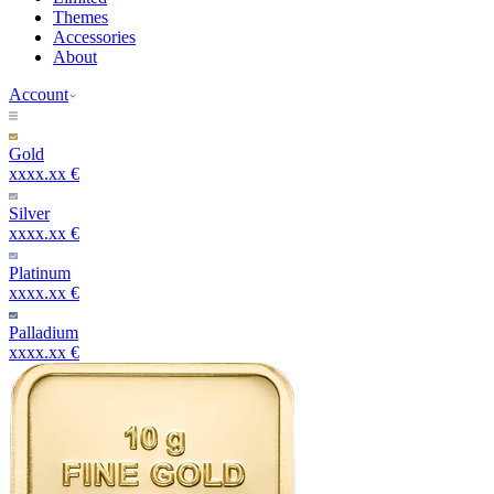
Themes
Accessories
About
Account
Gold
xxxx.xx €
Silver
xxxx.xx €
Platinum
xxxx.xx €
Palladium
xxxx.xx €