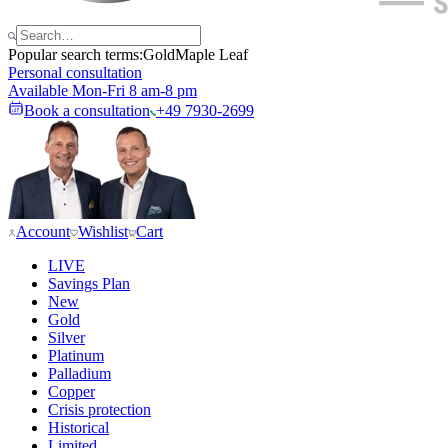
Popular search terms:
Gold
Maple Leaf
Personal consultation
Available Mon-Fri 8 am-8 pm
Book a consultation
+49 7930-2699
Account
Wishlist
Cart
LIVE
Savings Plan
New
Gold
Silver
Platinum
Palladium
Copper
Crisis protection
Historical
Limited