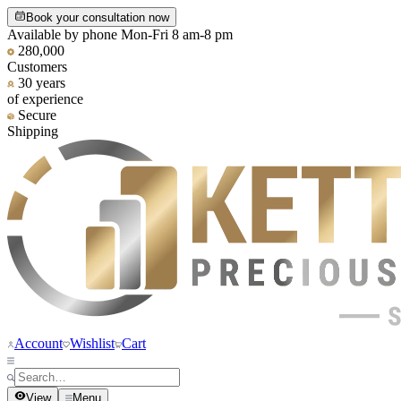
Book your consultation now
Available by phone Mon-Fri 8 am-8 pm
280,000
Customers
30 years
of experience
Secure
Shipping
Account
Wishlist
Cart
View
Menu