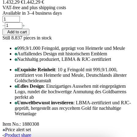
1.432,29 €
1.442,29 €
VAT-free and
plus shipping costs
Available in 3–4 business days
Add to cart
Still 8.837
pieces in stock
999,9/1.000 Feingold, geprägt von Heimerle und Meule
Auffallendes Design mit historischem Emblem
Nachhaltig produziert, LBMA & RJC-zertifiziert
Exquisite Reinheit
: 10 g Feingold mit 999,9/1.000,
zertifiziert von Heimerle und Meule, Deutschlands ältester
Goldscheideanstalt
Edles Design
: Einzigartiges Aussehen mit eingeprägtem
Logo, rundet die hochwertige Anmutung des Goldbarrens
perfekt ab
Umweltbewusst investieren
: LBMA-zertifiziert und RJC-
geprüft, hergestellt aus recyceltem Gold für nachhaltige
Wertanlage
Item No.: 1880308
Price alert
set
Product
share