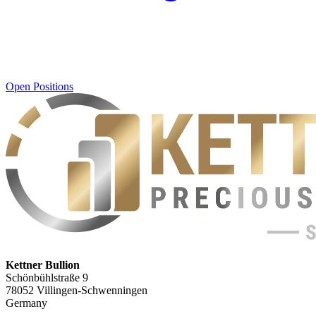
Open Positions
Kettner Bullion
Schönbühlstraße 9
78052 Villingen-Schwenningen
Germany