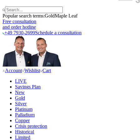
Popular search terms:
Gold
Maple Leaf
Free consultation
and order hotline
+49 7930-2699
Schedule a consultation
Account
Wishlist
Cart
LIVE
Savings Plan
New
Gold
Silver
Platinum
Palladium
Copper
Crisis protection
Historical
Limited