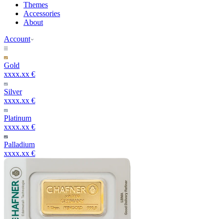
Themes
Accessories
About
Account
Gold
xxxx.xx €
Silver
xxxx.xx €
Platinum
xxxx.xx €
Palladium
xxxx.xx €