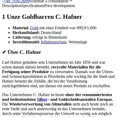
+49 7930-2699
Schedule a consultation
Description
Specifications
Price development
1 Unze Goldbarren C. Hafner
Material:
Gold
mit einer Feinheit von 999,9/1.000
Herkunftsland:
Deutschland
Lieferung:
erfolgt in Blisterkarte
Investitionsziel:
Inflationsschutz
, Wertanlage
✔
Über C. Hafner
Carl Hafner gründete sein Unternehmen im Jahr 1850 und war
schon damals darum bemüht,
recycelte Materialien für die
Fertigung seiner Produkte
zu verwenden. Damals war die Uhren-
und Schmuckproduktion in Pforzheim sehr wichtig für die Stadt und
Hafner benutzt die Abfälle, die bei der Verarbeitung
zurückgeblieben sind, um daraus ein neues Produkt zu erschaffen.
Das Unternehmen C. Hafner ist heute
einer der renommiertesten
und bedeutendsten
Silber
– und Goldscheideanstalten Europas
.
Die
Wiederverwertung von Altmetallen
steht auch heute noch an
erste Stelle und auch anderweitig ist das Unternehmen bemüht,
durch seine Verfahrensprozesse der Umwelt so wenig wie möglich