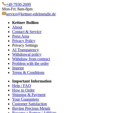
+49 7930-2699
Mon-Fri: 8am-8pm
service@kettner-edelmetalle.de
Kettner Bullion
About
Contact & Service
Press Area
Privacy Policy
Privacy Settings
AI Transparency
Withdrawal policy
Withdraw from contract
Problem with the order
Imprint
Terms & Conditions
Important Information
Help / FAQ
How to Order
Shipping & Payment
Your Guarantees
Customer Satisfaction
Buying Precious Metals
Become a Partner / Affiliate