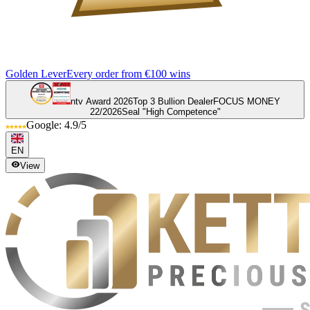
Golden Lever
Every order from €100 wins
ntv Award 2026
Top 3 Bullion Dealer
FOCUS MONEY
22/2026
Seal "High Competence"
Google: 4.9/5
EN
View