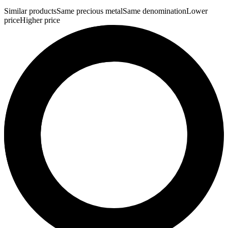
Similar products
Same precious metal
Same denomination
Lower
price
Higher price