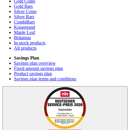
Gold Coins
Gold Bars
Silver Coins
Silver Bars
CombiBars
Krugerrand
Maple Leaf
Britannia
In-stock products
All products
Savings Plan
Savings plan overview
Fixed amount savings plan
Product savings plan
Savings plan terms and conditions