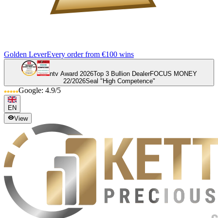
Golden Lever
Every order from €100 wins
ntv Award 2026
Top 3 Bullion Dealer
FOCUS MONEY
22/2026
Seal "High Competence"
Google: 4.9/5
EN
View