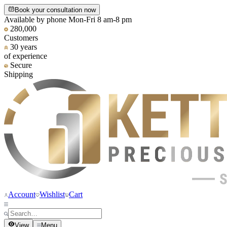
Book your consultation now
Available by phone Mon-Fri 8 am-8 pm
280,000
Customers
30 years
of experience
Secure
Shipping
Account
Wishlist
Cart
View
Menu