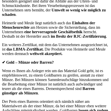
besonders geeignet sind dafür die Abfälle aus der Uhren- und
Schmuckindustrie. Bei ihren Verarbeitungsprozessen ist das
Unternehmen stets bemüht, der
Umwelt so wenig wie möglich zu
schaden
.
Heimerle und Meule liegt natürlich auch das
Einhalten der
Menschenrechte
am Herzen sowie die Sicherstellung, dass im
Unternehmen
eine hervorragende Geschäftsethik
herrscht.
Deshalb ist der Hersteller auch
im Besitz der RJC-Zertifizierung
.
Ein weiteres Zertifikat, mit dem das Unternehmen ausgezeichnet ist,
ist
das LBMA-Zertifikat.
Die Produkte von Heimerle und Meule
werden demnach
weltweit akzeptiert.
✔
Gold – Münze oder Barren?
Wenn es Ihnen als Anleger rein um das Material Gold geht, ist es
empfehlenswert, zu einem Goldbarren zu greifen, anstatt zu einer
Münze. Bei Münzen können Sammleraufschläge hinzukommen und
die Bearbeitung einer Münze ist natürlich auch aufwändiger und
teurer als die eines Barrens. Dementsprechend sind
Barren
günstiger als Münzen
.
Der Preis eines Barrens orientiert sich nämlich näher am
Materialwert als der einer Münze, da bei einer Münze eben weitere
Aufschläge miteinkalkuliert werden. Goldbarren
lassen sich zudem