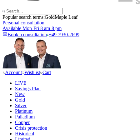
Popular search terms:
Gold
Maple Leaf
Personal consultation
Available Mon-Fri 8 am-8 pm
Book a consultation
+49 7930-2699
Account
Wishlist
Cart
LIVE
Savings Plan
New
Gold
Silver
Platinum
Palladium
Copper
Crisis protection
Historical
Limited