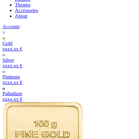
Themes
Accessories
About
Account
Gold
xxxx.xx €
Silver
xxxx.xx €
Platinum
xxxx.xx €
Palladium
xxxx.xx €